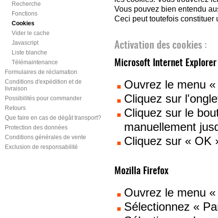
Recherche
Vous pouvez bien entendu aussi
Fonctions
Ceci peut toutefois constituer
Cookies
Vider le cache
Javascript
Activation des cookies :
Liste blanche
Microsoft Internet Explorer
Télémaintenance
Formulaires de réclamation
Ouvrez le menu « 
Conditions d'expédition et de
livraison
Cliquez sur l'ongl
Possibilités pour commander
Retours
Cliquez sur le bou
Que faire en cas de dégât transport?
manuellement jusq
Protection des données
Conditions générales de vente
Cliquez sur « OK 
Exclusion de responsabilité
Mozilla Firefox
Ouvrez le menu «
Sélectionnez « Pa