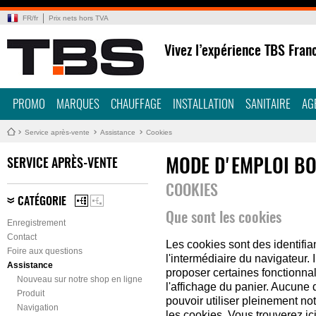
FR
/
fr
Prix nets hors TVA
Vivez l’expérience TBS Fran
PROMO
MARQUES
CHAUFFAGE
INSTALLATION
SANITAIRE
AG
Service après-vente
Assistance
Cookies
SERVICE APRÈS-VENTE
MODE D'EMPLOI BO
COOKIES
CATÉGORIE
Que sont les cookies
Enregistrement
Contact
Les cookies sont des identifi
Foire aux questions
l'intermédiaire du navigateur.
Assistance
proposer certaines fonctionnal
Nouveau sur notre shop en ligne
l'affichage du panier. Aucune
Produit
pouvoir utiliser pleinement not
Navigation
les cookies. Vous trouverez ic