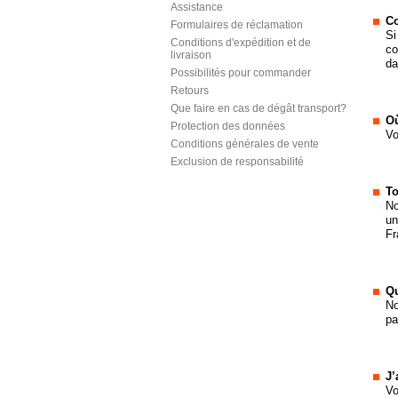
Assistance
C
Formulaires de réclamation
Si
Conditions d'expédition et de
co
livraison
da
Possibilités pour commander
Retours
Que faire en cas de dégât transport?
Où
Protection des données
Vo
Conditions générales de vente
Exclusion de responsabilité
To
No
un
Fr
Qu
No
pa
J’
Vo