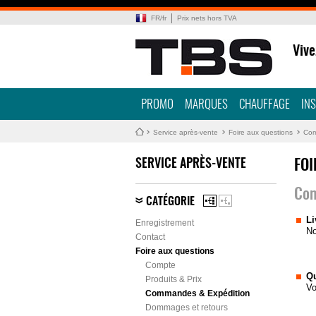
FR
/
fr
Prix nets hors TVA
Vive
PROMO
MARQUES
CHAUFFAGE
IN
Service après-vente
Foire aux questions
Com
SERVICE APRÈS-VENTE
FOI
Com
CATÉGORIE
Li
Enregistrement
No
Contact
Foire aux questions
Compte
Qu
Produits & Prix
Vo
Commandes & Expédition
Dommages et retours