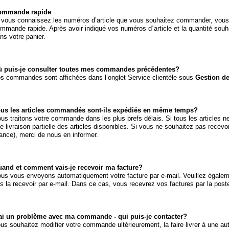
ommande rapide
 vous connaissez les numéros d’article que vous souhaitez commander, vous p
mmande rapide. Après avoir indiqué vos numéros d´article et la quantité souh
ns votre panier.
 puis-je consulter toutes mes commandes précédentes?
s commandes sont affichées dans l’onglet Service clientèle sous
Gestion d
us les articles commandés sont-ils expédiés en même temps?
us traitons votre commande dans les plus brefs délais. Si tous les articles n
e livraison partielle des articles disponibles. Si vous ne souhaitez pas recevoi
ance), merci de nous en informer.
and et comment vais-je recevoir ma facture?
us vous envoyons automatiquement votre facture par e-mail. Veuillez égaleme
s la recevoir par e-mail. Dans ce cas, vous recevrez vos factures par la post
ai un problème avec ma commande - qui puis-je contacter?
us souhaitez modifier votre commande ultérieurement, la faire livrer à une au