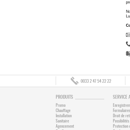
pr
No
Lu
Co
0033 2 47 54 22 22
PRODUITS
SERVICE 
Promo
Enregistre
Chauffage
Formulaires
Installation
Droit de re
Sanitaire
Possibilit
Agencement
Protection 