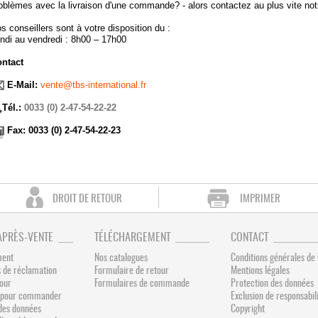
oblèmes avec la livraison d'une commande? - alors contactez au plus vite notr
s conseillers sont à votre disposition du :
ndi au vendredi : 8h00 – 17h00
ntact
E-Mail:
vente@tbs-international.fr
Tél.:
0033 (0) 2-47-54-22-22
Fax: 0033 (0) 2-47-54-22-23
DROIT DE RETOUR
IMPRIMER
APRÈS-VENTE
TÉLÉCHARGEMENT
CONTACT
ment
Nos catalogues
Conditions générales de
 de réclamation
Formulaire de retour
Mentions légales
tour
Formulaires de commande
Protection des données
és pour commander
Exclusion de responsabil
des données
Copyright