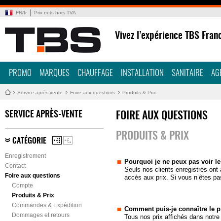
FR
/
fr
Prix nets hors TVA
Vivez l’expérience TBS Fran
PROMO
MARQUES
CHAUFFAGE
INSTALLATION
SANITAIRE
AG
Service après-vente
Foire aux questions
Produits & Prix
SERVICE APRÈS-VENTE
FOIRE AUX QUESTIONS
PRODUITS & PRIX
CATÉGORIE
Enregistrement
Pourquoi je ne peux pas voir le
Contact
Seuls nos clients enregistrés ont 
Foire aux questions
accès aux prix. Si vous n’êtes p
Compte
Produits & Prix
Commandes & Expédition
Comment puis-je connaître le pr
Dommages et retours
Tous nos prix affichés dans notre 