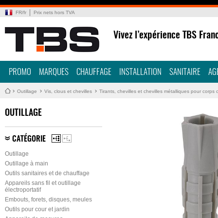
FR
/
fr
Prix nets hors TVA
Vivez l’expérience TBS Fran
PROMO
MARQUES
CHAUFFAGE
INSTALLATION
SANITAIRE
AG
Outillage
Vis, clous et chevilles
Tirants, chevilles et chevilles métalliques pour corps 
OUTILLAGE
CATÉGORIE
Outillage
Outillage à main
Outils sanitaires et de chauffage
Appareils sans fil et outillage
électroportatif
Embouts, forets, disques, meules
Outils pour cour et jardin