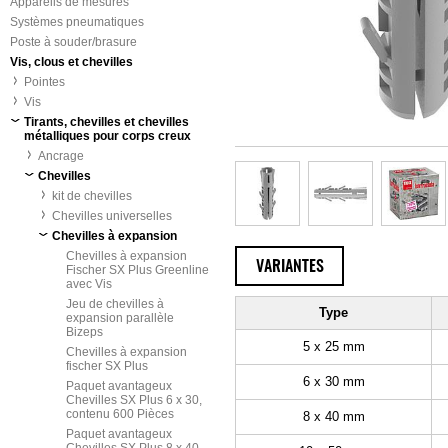
Appareils de mesures
Systèmes pneumatiques
Poste à souder/brasure
Vis, clous et chevilles
Pointes
Vis
Tirants, chevilles et chevilles
métalliques pour corps creux
Ancrage
Chevilles
kit de chevilles
Chevilles universelles
Chevilles à expansion
Chevilles à expansion
VARIANTES
Fischer SX Plus Greenline
avec Vis
Jeu de chevilles à
Type
expansion parallèle
Bizeps
5 x 25 mm
Chevilles à expansion
fischer SX Plus
6 x 30 mm
Paquet avantageux
Chevilles SX Plus 6 x 30,
contenu 600 Pièces
8 x 40 mm
Paquet avantageux