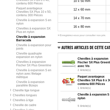
Chevilles SX Plus 8 x 40,
10 x 50 mm
contenu 600 Pièces
Paquet avantageux
12 x 60 mm
Chevilles SX Plus 10 x 50,
contenu 300 Pièces
14 x 70 mm
Cheville à expansion S en
nylon
16 x 80 mm
Chevilles à expansion SX
Plus en nylon
»
Enregistrez-vous pour consulter nos prix.
Cheville à expansion
Barracuda
Cheville à expansion pour
AUTRES ARTICLES DE CETTE CA
joints
Cheville quadruple
expansion en nylon
Chevilles à expansion
Chevilles à expansion
Fischer SX Plus Greenl
Fischer SX Plus Greenline
avec Vis
Cheville à expansion S en
2
Article(s)
nylon avec filetage
Paquet avantageux
métrique
Chevilles SX Plus 6 x 3
Cheville à expansion
contenu 600 Pièces
parallèle Bizeps
1
Article(s)
Cheville tige longue
Cheville à expansion S
Chevilles longues
nylon
Chevilles à tige
Cheville de cadre
9
Article(s)