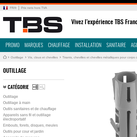
FR
/
fr
Prix nets hors TVA
Vivez l’expérience TBS Fran
PROMO
MARQUES
CHAUFFAGE
INSTALLATION
SANITAIRE
AG
Outillage
Vis, clous et chevilles
Tirants, chevilles et chevilles métalliques pour corps 
OUTILLAGE
CATÉGORIE
Outillage
Outillage à main
Outils sanitaires et de chauffage
Appareils sans fil et outillage
électroportatif
Embouts, forets, disques, meules
Outils pour cour et jardin