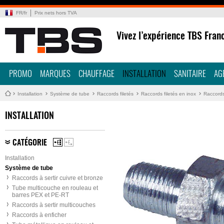
FR
/
fr
Prix nets hors TVA
Vivez l’expérience TBS Fran
PROMO
MARQUES
CHAUFFAGE
INSTALLATION
SANITAIRE
AG
Installation
Système de tube
Raccords filetés
Raccords filetés en inox
Raccords
INSTALLATION
CATÉGORIE
Installation
Système de tube
Raccords à sertir cuivre et bronze
Tube multicouche en rouleau et
barres PEX et PE-RT
Raccords à sertir multicouches
Raccords à enficher