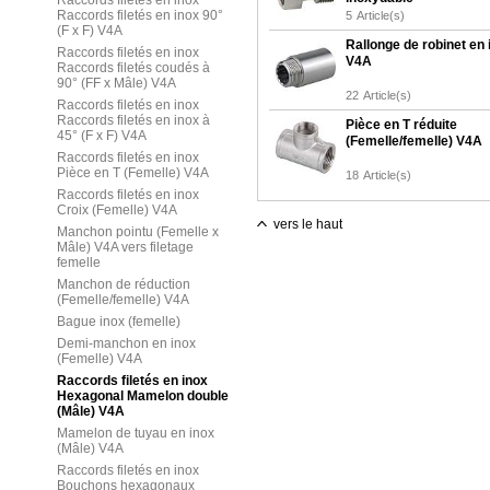
Raccords filetés en inox
Raccords filetés en inox 90°
5
Article(s)
(F x F) V4A
Rallonge de robinet en 
Raccords filetés en inox
V4A
Raccords filetés coudés à
90° (FF x Mâle) V4A
22
Article(s)
Raccords filetés en inox
Raccords filetés en inox à
Pièce en T réduite
45° (F x F) V4A
(Femelle/femelle) V4A
Raccords filetés en inox
Pièce en T (Femelle) V4A
18
Article(s)
Raccords filetés en inox
Croix (Femelle) V4A
vers le haut
Manchon pointu (Femelle x
Mâle) V4A vers filetage
femelle
Manchon de réduction
(Femelle/femelle) V4A
Bague inox (femelle)
Demi-manchon en inox
(Femelle) V4A
Raccords filetés en inox
Hexagonal Mamelon double
(Mâle) V4A
Mamelon de tuyau en inox
(Mâle) V4A
Raccords filetés en inox
Bouchons hexagonaux