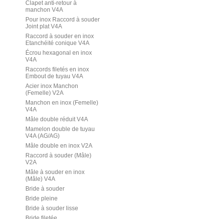
Clapet anti-retour à
manchon V4A
Pour inox Raccord à souder
Joint plat V4A
Raccord à souder en inox
Etanchéité conique V4A
Écrou hexagonal en inox
V4A
Raccords filetés en inox
Embout de tuyau V4A
Acier inox Manchon
(Femelle) V2A
Manchon en inox (Femelle)
V4A
Mâle double réduit V4A
Mamelon double de tuyau
V4A (AG/AG)
Mâle double en inox V2A
Raccord à souder (Mâle)
V2A
Mâle à souder en inox
(Mâle) V4A
Bride à souder
Bride pleine
Bride à souder lisse
Bride filetée