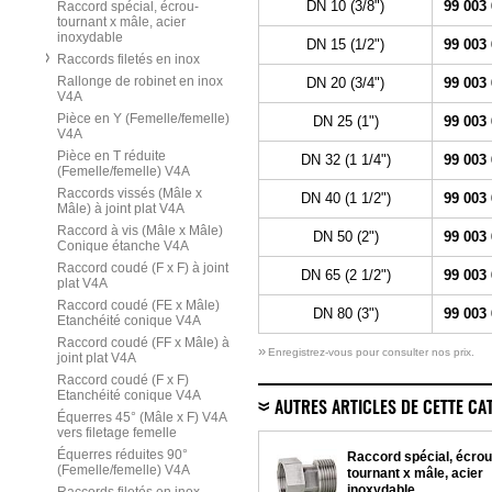
DN 10 (3/8")
99 003
Raccord spécial, écrou-
tournant x mâle, acier
inoxydable
DN 15 (1/2")
99 003
Raccords filetés en inox
Rallonge de robinet en inox
DN 20 (3/4")
99 003
V4A
Pièce en Y (Femelle/femelle)
DN 25 (1")
99 003
V4A
Pièce en T réduite
DN 32 (1 1/4")
99 003
(Femelle/femelle) V4A
Raccords vissés (Mâle x
DN 40 (1 1/2")
99 003
Mâle) à joint plat V4A
Raccord à vis (Mâle x Mâle)
DN 50 (2")
99 003
Conique étanche V4A
Raccord coudé (F x F) à joint
DN 65 (2 1/2")
99 003
plat V4A
Raccord coudé (FE x Mâle)
DN 80 (3")
99 003
Etanchéité conique V4A
Raccord coudé (FF x Mâle) à
»
Enregistrez-vous pour consulter nos prix.
joint plat V4A
Raccord coudé (F x F)
Etanchéité conique V4A
AUTRES ARTICLES DE CETTE CA
Équerres 45° (Mâle x F) V4A
vers filetage femelle
Équerres réduites 90°
Raccord spécial, écrou
(Femelle/femelle) V4A
tournant x mâle, acier
inoxydable