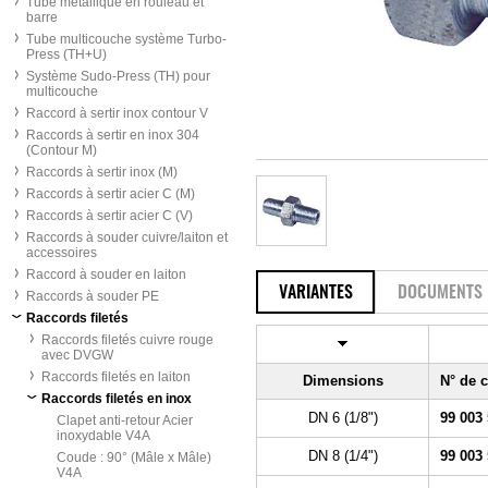
Tube métallique en rouleau et
barre
Tube multicouche système Turbo-
Press (TH+U)
Système Sudo-Press (TH) pour
multicouche
Raccord à sertir inox contour V
Raccords à sertir en inox 304
(Contour M)
Raccords à sertir inox (M)
Raccords à sertir acier C (M)
Raccords à sertir acier C (V)
Raccords à souder cuivre/laiton et
accessoires
Raccord à souder en laiton
VARIANTES
DOCUMENTS
Raccords à souder PE
Raccords filetés
Raccords filetés cuivre rouge
avec DVGW
Raccords filetés en laiton
Dimensions
N° de
Raccords filetés en inox
DN 6 (1/8")
99 003
Clapet anti-retour Acier
inoxydable V4A
DN 8 (1/4")
99 003
Coude : 90° (Mâle x Mâle)
V4A