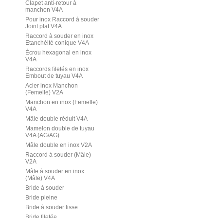
Clapet anti-retour à
manchon V4A
Pour inox Raccord à souder
Joint plat V4A
Raccord à souder en inox
Etanchéité conique V4A
Écrou hexagonal en inox
V4A
Raccords filetés en inox
Embout de tuyau V4A
Acier inox Manchon
(Femelle) V2A
Manchon en inox (Femelle)
V4A
Mâle double réduit V4A
Mamelon double de tuyau
V4A (AG/AG)
Mâle double en inox V2A
Raccord à souder (Mâle)
V2A
Mâle à souder en inox
(Mâle) V4A
Bride à souder
Bride pleine
Bride à souder lisse
Bride filetée