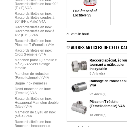
Raccords filetés en inox
Raccords filetés en inox 90°
(F x F) V4A
Fil d´étanchéité
Raccords filetés en inox
Loctite® 55
Raccords filetés coudés à
90° (FF x Mâle) V4A
Raccords filetés en inox
Raccords filetés en inox à
vers le haut
45° (F x F) V4A
Raccords filetés en inox
Pièce en T (Femelle) V4A
AUTRES ARTICLES DE CETTE CA
Raccords filetés en inox
Croix (Femelle) V4A
Manchon pointu (Femelle x
Raccord spécial, écrou
Mâle) V4A vers filetage
tournant x mâle, acier
femelle
inoxydable
Manchon de réduction
5
Article(s)
(Femelle/femelle) V4A
Rallonge de robinet en 
Bague inox (femelle)
V4A
Demi-manchon en inox
(Femelle) V4A
22
Article(s)
Raccords filetés en inox
Pièce en T réduite
Hexagonal Mamelon double
(Femelle/femelle) V4A
(Mâle) V4A
Mamelon de tuyau en inox
18
Article(s)
(Mâle) V4A
Raccords filetés en inox
Bouchons hexagonaux