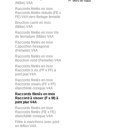
vers le haut
(Mâle) V4A
Raccords filetés en inox
Raccords filetés réduits (FE x
FE) V4A vers filetage femelle
Bouchon carré en inox
(Mâle) V4A
Raccords filetés en inox Vis
de fermeture (Mâle) V4A
Raccords filetés en inox
Capuchon hexagonal
(Femelle) V4A
Raccords filetés en inox
Bouchon rond (Femelle) V4A
Raccords filetés en inox
Raccords à vis (FF x FF) à
joint plat V4A
Raccords filetés en inox
Raccords vissés (FF x FF)
étanchéité conique V4A
Raccords filetés en inox
Raccord à visser (F x M) à
joint plat V4A
Raccords filetés en inox
Raccords filetés (FE x FE)
étanchéité conique V4A
Filtre à manchons avec joint
en téflon V4A