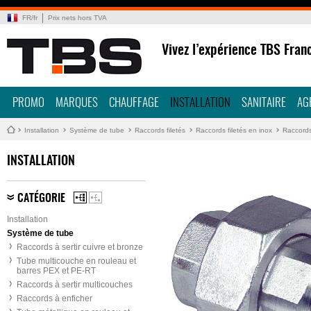
FR
/
fr
Prix nets hors TVA
Vivez l’expérience TBS Fran
PROMO
MARQUES
CHAUFFAGE
INSTALLATION
SANITAIRE
AG
Installation
Système de tube
Raccords filetés
Raccords filetés en inox
Raccords 
INSTALLATION
CATÉGORIE
Installation
Système de tube
Raccords à sertir cuivre et bronze
Tube multicouche en rouleau et
barres PEX et PE-RT
Raccords à sertir multicouches
Raccords à enficher