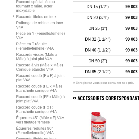
Raccord spécial, écrou-
tournant x mâle, acier
DN 15 (1/2")
99 003
inoxydable
Raccords filetés en inox
DN 20 (3/4")
99 003
Rallonge de robinet en inox
V4A
DN 25 (1")
99 003
Pièce en Y (Femelle/femelle)
V4A
DN 32 (1 1/4")
99 003
Pièce en T réduite
(Femelle/femelle) V4A
DN 40 (1 1/2")
99 003
Raccords vissés (Mâle x
Mâle) à joint plat V4A
DN 50 (2")
99 003
Raccord à vis (Mâle x Mâle)
Conique étanche V4A
DN 65 (2 1/2")
99 003
Raccord coudé (F x F) à joint
plat V4A
»
Enregistrez-vous pour consulter nos prix.
Raccord coudé (FE x Mâle)
Etanchéité conique V4A
Raccord coudé (FF x Mâle) à
ACCESSOIRES CORRESPONDAN
joint plat V4A
Raccord coudé (F x F)
Etanchéité conique V4A
Équerres 45° (Mâle x F) V4A
vers filetage femelle
Équerres réduites 90°
(Femelle/femelle) V4A