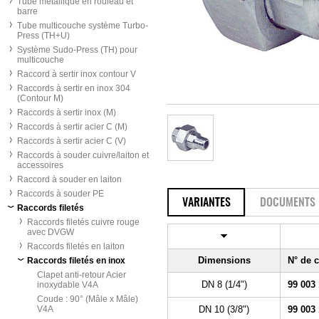
Tube métallique en rouleau et
barre
Tube multicouche système Turbo-
Press (TH+U)
Système Sudo-Press (TH) pour
multicouche
Raccord à sertir inox contour V
Raccords à sertir en inox 304
(Contour M)
Raccords à sertir inox (M)
Raccords à sertir acier C (M)
Raccords à sertir acier C (V)
Raccords à souder cuivre/laiton et
accessoires
Raccord à souder en laiton
Raccords à souder PE
VARIANTES
DOCUMENTS
Raccords filetés
Raccords filetés cuivre rouge
avec DVGW
Raccords filetés en laiton
Dimensions
N° de
Raccords filetés en inox
Clapet anti-retour Acier
DN 8 (1/4")
99 003
inoxydable V4A
Coude : 90° (Mâle x Mâle)
V4A
DN 10 (3/8")
99 003