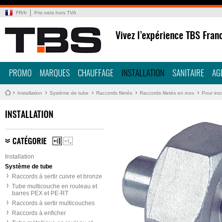
FR
/
fr
Prix nets hors TVA
Vivez l’expérience TBS Fran
PROMO
MARQUES
CHAUFFAGE
INSTALLATION
SANITAIRE
AG
Installation
Système de tube
Raccords filetés
Raccords filetés en inox
Pour ino
INSTALLATION
CATÉGORIE
Installation
Système de tube
Raccords à sertir cuivre et bronze
Tube multicouche en rouleau et
barres PEX et PE-RT
Raccords à sertir multicouches
Raccords à enficher