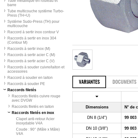
Tube métallique en rouleau et
barre
Tube multicouche système Turbo-
Press (TH+U)
Système Sudo-Press (TH) pour
multicouche
Raccord à sertir inox contour V
Raccords à sertir en inox 304
(Contour M)
Raccords à sertir inox (M)
Raccords à sertir acier C (M)
Raccords à sertir acier C (V)
Raccords à souder cuivre/laiton et
accessoires
Raccord à souder en laiton
VARIANTES
DOCUMENTS
Raccords à souder PE
Raccords filetés
Raccords filetés cuivre rouge
avec DVGW
Raccords filetés en laiton
Dimensions
N° de
Raccords filetés en inox
DN 8 (1/4")
99 003
Clapet anti-retour Acier
inoxydable V4A
DN 10 (3/8")
99 003
Coude : 90° (Mâle x Mâle)
V4A