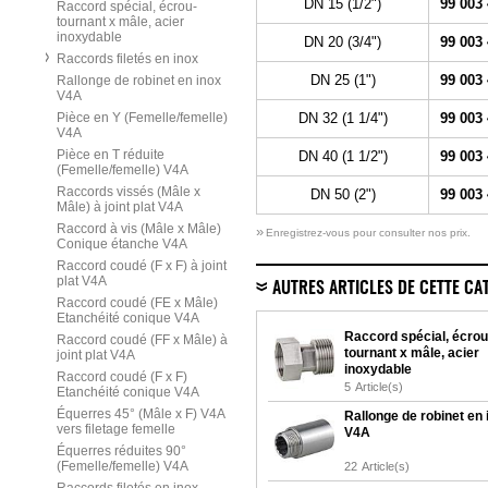
DN 15 (1/2")
99 003
Raccord spécial, écrou-
tournant x mâle, acier
inoxydable
DN 20 (3/4")
99 003
Raccords filetés en inox
DN 25 (1")
99 003
Rallonge de robinet en inox
V4A
Pièce en Y (Femelle/femelle)
DN 32 (1 1/4")
99 003
V4A
Pièce en T réduite
DN 40 (1 1/2")
99 003
(Femelle/femelle) V4A
Raccords vissés (Mâle x
DN 50 (2")
99 003
Mâle) à joint plat V4A
Raccord à vis (Mâle x Mâle)
»
Enregistrez-vous pour consulter nos prix.
Conique étanche V4A
Raccord coudé (F x F) à joint
plat V4A
AUTRES ARTICLES DE CETTE CA
Raccord coudé (FE x Mâle)
Etanchéité conique V4A
Raccord spécial, écrou
Raccord coudé (FF x Mâle) à
tournant x mâle, acier
joint plat V4A
inoxydable
Raccord coudé (F x F)
5
Article(s)
Etanchéité conique V4A
Équerres 45° (Mâle x F) V4A
Rallonge de robinet en 
vers filetage femelle
V4A
Équerres réduites 90°
(Femelle/femelle) V4A
22
Article(s)