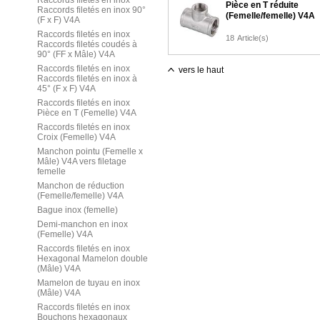
Raccords filetés en inox
Pièce en T réduite
Raccords filetés en inox 90°
(Femelle/femelle) V4A
(F x F) V4A
Raccords filetés en inox
18
Article(s)
Raccords filetés coudés à
90° (FF x Mâle) V4A
Raccords filetés en inox
vers le haut
Raccords filetés en inox à
45° (F x F) V4A
Raccords filetés en inox
Pièce en T (Femelle) V4A
Raccords filetés en inox
Croix (Femelle) V4A
Manchon pointu (Femelle x
Mâle) V4A vers filetage
femelle
Manchon de réduction
(Femelle/femelle) V4A
Bague inox (femelle)
Demi-manchon en inox
(Femelle) V4A
Raccords filetés en inox
Hexagonal Mamelon double
(Mâle) V4A
Mamelon de tuyau en inox
(Mâle) V4A
Raccords filetés en inox
Bouchons hexagonaux