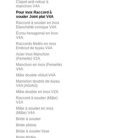
Clapet anti-retour à
manchon V4A
Pour inox Raccord à
souder Joint plat V4A
Raccord à souder en inox
Etanchéité conique V4A
Écrou hexagonal en inox
V4A
Raccords filetés en inox
Embout de tuyau V4A
Acier inox Manchon
(Femelle) V2A
Manchon en inox (Femelle)
V4A
Mâle double réduit V4A
Mamelon double de tuyau
V4A (AG/AG)
Mâle double en inox V2A
Raccord à souder (Mâle)
V2A
Mâle à souder en inox
(Mâle) V4A
Bride à souder
Bride pleine
Bride à souder lisse
Bride filetée