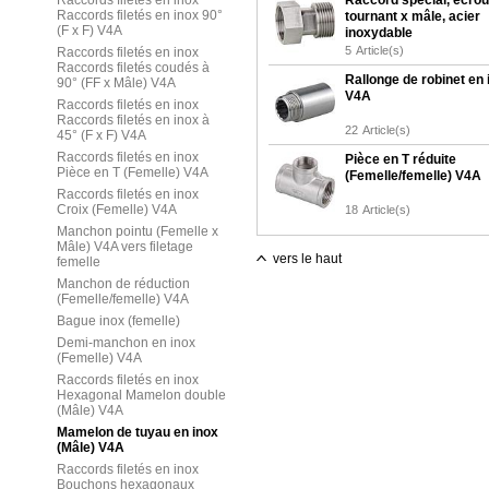
Raccords filetés en inox
Raccord spécial, écrou
Raccords filetés en inox 90°
tournant x mâle, acier
(F x F) V4A
inoxydable
5
Article(s)
Raccords filetés en inox
Raccords filetés coudés à
Rallonge de robinet en 
90° (FF x Mâle) V4A
V4A
Raccords filetés en inox
Raccords filetés en inox à
22
Article(s)
45° (F x F) V4A
Raccords filetés en inox
Pièce en T réduite
Pièce en T (Femelle) V4A
(Femelle/femelle) V4A
Raccords filetés en inox
Croix (Femelle) V4A
18
Article(s)
Manchon pointu (Femelle x
Mâle) V4A vers filetage
vers le haut
femelle
Manchon de réduction
(Femelle/femelle) V4A
Bague inox (femelle)
Demi-manchon en inox
(Femelle) V4A
Raccords filetés en inox
Hexagonal Mamelon double
(Mâle) V4A
Mamelon de tuyau en inox
(Mâle) V4A
Raccords filetés en inox
Bouchons hexagonaux