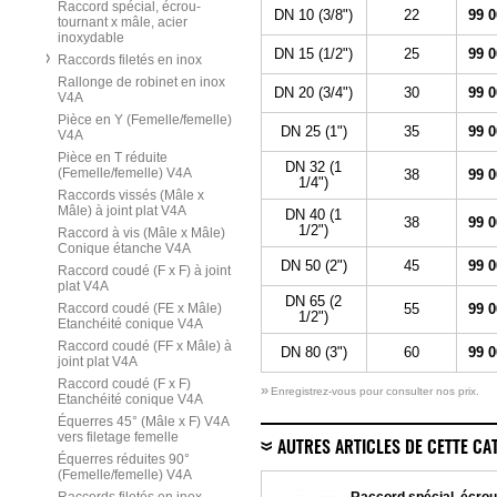
Raccord spécial, écrou-
DN 10 (3/8")
22
99 0
tournant x mâle, acier
inoxydable
DN 15 (1/2")
25
99 0
Raccords filetés en inox
Rallonge de robinet en inox
DN 20 (3/4")
30
99 0
V4A
Pièce en Y (Femelle/femelle)
DN 25 (1")
35
99 0
V4A
Pièce en T réduite
DN 32 (1
(Femelle/femelle) V4A
38
99 0
1/4")
Raccords vissés (Mâle x
Mâle) à joint plat V4A
DN 40 (1
38
99 0
1/2")
Raccord à vis (Mâle x Mâle)
Conique étanche V4A
DN 50 (2")
45
99 0
Raccord coudé (F x F) à joint
plat V4A
DN 65 (2
Raccord coudé (FE x Mâle)
55
99 0
1/2")
Etanchéité conique V4A
Raccord coudé (FF x Mâle) à
DN 80 (3")
60
99 0
joint plat V4A
Raccord coudé (F x F)
»
Enregistrez-vous pour consulter nos prix.
Etanchéité conique V4A
Équerres 45° (Mâle x F) V4A
vers filetage femelle
AUTRES ARTICLES DE CETTE CA
Équerres réduites 90°
(Femelle/femelle) V4A