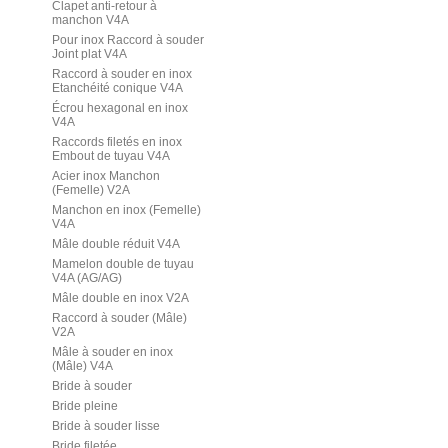
Clapet anti-retour à
manchon V4A
Pour inox Raccord à souder
Joint plat V4A
Raccord à souder en inox
Etanchéité conique V4A
Écrou hexagonal en inox
V4A
Raccords filetés en inox
Embout de tuyau V4A
Acier inox Manchon
(Femelle) V2A
Manchon en inox (Femelle)
V4A
Mâle double réduit V4A
Mamelon double de tuyau
V4A (AG/AG)
Mâle double en inox V2A
Raccord à souder (Mâle)
V2A
Mâle à souder en inox
(Mâle) V4A
Bride à souder
Bride pleine
Bride à souder lisse
Bride filetée