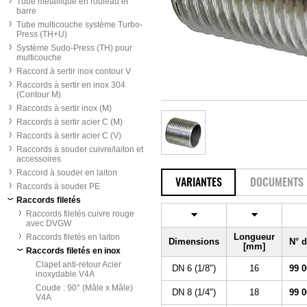
Tube métallique en rouleau et
barre
Tube multicouche système Turbo-
Press (TH+U)
Système Sudo-Press (TH) pour
multicouche
Raccord à sertir inox contour V
Raccords à sertir en inox 304
(Contour M)
Raccords à sertir inox (M)
Raccords à sertir acier C (M)
Raccords à sertir acier C (V)
Raccords à souder cuivre/laiton et
accessoires
Raccord à souder en laiton
VARIANTES
DOCUMENTS
Raccords à souder PE
Raccords filetés
Raccords filetés cuivre rouge
avec DVGW
Longueur
Raccords filetés en laiton
Dimensions
N° 
[mm]
Raccords filetés en inox
Clapet anti-retour Acier
DN 6 (1/8")
16
99 0
inoxydable V4A
Coude : 90° (Mâle x Mâle)
DN 8 (1/4")
18
99 0
V4A