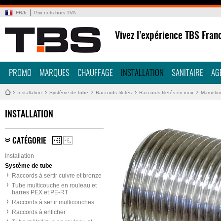
FR
/
fr
Prix nets hors TVA
Vivez l’expérience TBS Fran
PROMO
MARQUES
CHAUFFAGE
INSTALLATION
SANITAIRE
AG
Installation
Système de tube
Raccords filetés
Raccords filetés en inox
Mamelon 
INSTALLATION
CATÉGORIE
Installation
Système de tube
Raccords à sertir cuivre et bronze
Tube multicouche en rouleau et
barres PEX et PE-RT
Raccords à sertir multicouches
Raccords à enficher