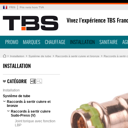
FR
/
fr
Prix nets hors TVA
Vivez l’expérience TBS Fran
PROMO
MARQUES
CHAUFFAGE
INSTALLATION
SANITAIRE
AG
Installation
Système de tube
Raccords à sertir cuivre et bronze
Raccords à sertir 
INSTALLATION
CATÉGORIE
Installation
Système de tube
Raccords à sertir cuivre et
bronze
Raccords à sertir cuivre
Sudo-Press (V)
Joint torique avec fonction
LBP