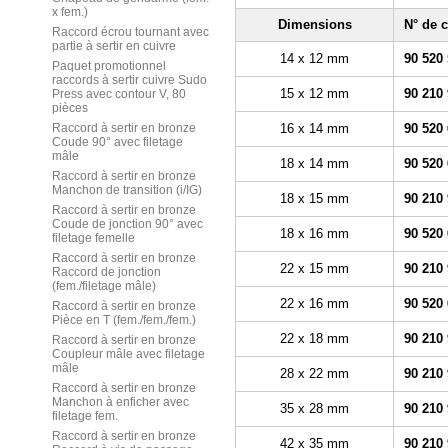
x fem.)
Dimensions
N° de
Raccord écrou tournant avec
partie à sertir en cuivre
14 x 12 mm
90 520
Paquet promotionnel
raccords à sertir cuivre Sudo
15 x 12 mm
90 210
Press avec contour V, 80
pièces
Raccord à sertir en bronze
16 x 14 mm
90 520
Coude 90° avec filetage
mâle
18 x 14 mm
90 520
Raccord à sertir en bronze
Manchon de transition (i/IG)
18 x 15 mm
90 210
Raccord à sertir en bronze
Coude de jonction 90° avec
18 x 16 mm
90 520
filetage femelle
Raccord à sertir en bronze
22 x 15 mm
90 210
Raccord de jonction
(fem./filetage mâle)
22 x 16 mm
90 520
Raccord à sertir en bronze
Pièce en T (fem./fem./fem.)
22 x 18 mm
90 210
Raccord à sertir en bronze
Coupleur mâle avec filetage
mâle
28 x 22 mm
90 210
Raccord à sertir en bronze
Manchon à enficher avec
35 x 28 mm
90 210
filetage fem.
Raccord à sertir en bronze
42 x 35 mm
90 210