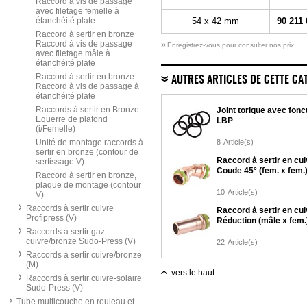
Raccord à vis de passage
avec filetage femelle à
étanchéité plate
54 x 42 mm
90 211 
Raccord à sertir en bronze
Raccord à vis de passage
»
Enregistrez-vous pour consulter nos prix.
avec filetage mâle à
étanchéité plate
Raccord à sertir en bronze
AUTRES ARTICLES DE CETTE CA
Raccord à vis de passage à
étanchéité plate
Raccords à sertir en Bronze
Joint torique avec fonc
Equerre de plafond
LBP
(i/Femelle)
Unité de montage raccords à
8
Article(s)
sertir en bronze (contour de
Raccord à sertir en cui
sertissage V)
Coude 45° (fem. x fem.
Raccord à sertir en bronze,
plaque de montage (contour
10
Article(s)
V)
Raccords à sertir cuivre
Raccord à sertir en cui
Profipress (V)
Réduction (mâle x fem.
Raccords à sertir gaz
cuivre/bronze Sudo-Press (V)
22
Article(s)
Raccords à sertir cuivre/bronze
(M)
vers le haut
Raccords à sertir cuivre-solaire
Sudo-Press (V)
Tube multicouche en rouleau et