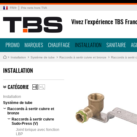
FR
/
fr
Prix nets hors TVA
Vivez l’expérience TBS Fran
PROMO
MARQUES
CHAUFFAGE
INSTALLATION
SANITAIRE
AG
Installation
Système de tube
Raccords à sertir cuivre et bronze
Raccords à sertir 
INSTALLATION
CATÉGORIE
Installation
Système de tube
Raccords à sertir cuivre et
bronze
Raccords à sertir cuivre
Sudo-Press (V)
Joint torique avec fonction
LBP