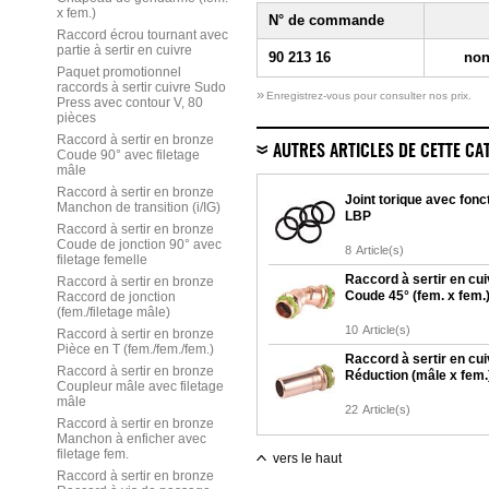
x fem.)
N° de commande
Raccord écrou tournant avec
partie à sertir en cuivre
90 213 16
non
Paquet promotionnel
raccords à sertir cuivre Sudo
»
Enregistrez-vous pour consulter nos prix.
Press avec contour V, 80
pièces
Raccord à sertir en bronze
AUTRES ARTICLES DE CETTE CA
Coude 90° avec filetage
mâle
Raccord à sertir en bronze
Joint torique avec fonc
Manchon de transition (i/IG)
LBP
Raccord à sertir en bronze
Coude de jonction 90° avec
8
Article(s)
filetage femelle
Raccord à sertir en cui
Raccord à sertir en bronze
Coude 45° (fem. x fem.
Raccord de jonction
(fem./filetage mâle)
10
Article(s)
Raccord à sertir en bronze
Pièce en T (fem./fem./fem.)
Raccord à sertir en cui
Raccord à sertir en bronze
Réduction (mâle x fem.
Coupleur mâle avec filetage
mâle
22
Article(s)
Raccord à sertir en bronze
Manchon à enficher avec
filetage fem.
vers le haut
Raccord à sertir en bronze