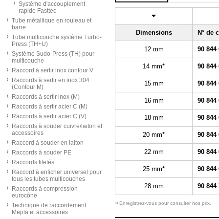
Système d'accouplement
rapide Fasttec
Tube métallique en rouleau et
barre
Dimensions
N° de
Tube multicouche système Turbo-
Press (TH+U)
12 mm
90 844
Système Sudo-Press (TH) pour
multicouche
14 mm*
90 844
Raccord à sertir inox contour V
Raccords à sertir en inox 304
15 mm
90 844
(Contour M)
Raccords à sertir inox (M)
16 mm
90 844
Raccords à sertir acier C (M)
Raccords à sertir acier C (V)
18 mm
90 844
Raccords à souder cuivre/laiton et
accessoires
20 mm*
90 844
Raccord à souder en laiton
22 mm
90 844
Raccords à souder PE
Raccords filetés
25 mm*
90 844
Raccord à enficher universel pour
tous les tubes multicouches
28 mm
90 844
Raccords à compression
eurocône
»
Enregistrez-vous pour consulter nos prix.
Technique de raccordement
Mepla et accessoires