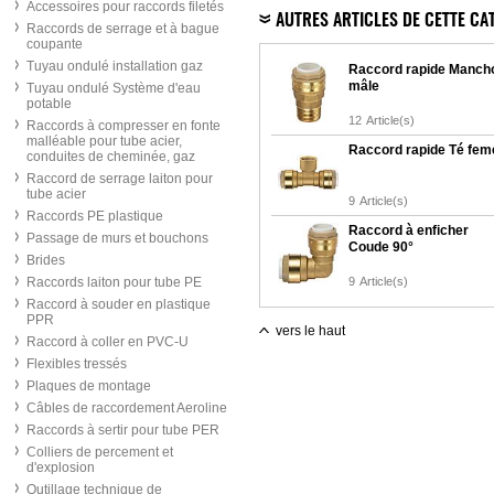
Accessoires pour raccords filetés
AUTRES ARTICLES DE CETTE CA
Raccords de serrage et à bague
coupante
Tuyau ondulé installation gaz
Raccord rapide Manch
mâle
Tuyau ondulé Système d'eau
potable
12
Article(s)
Raccords à compresser en fonte
malléable pour tube acier,
Raccord rapide Té feme
conduites de cheminée, gaz
Raccord de serrage laiton pour
tube acier
9
Article(s)
Raccords PE plastique
Raccord à enficher
Passage de murs et bouchons
Coude 90°
Brides
Raccords laiton pour tube PE
9
Article(s)
Raccord à souder en plastique
PPR
vers le haut
Raccord à coller en PVC-U
Flexibles tressés
Plaques de montage
Câbles de raccordement Aeroline
Raccords à sertir pour tube PER
Colliers de percement et
d'explosion
Outillage technique de