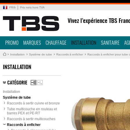
FR
/
fr
Prix nets hors TVA
Vivez l’expérience TBS Fran
PROMO
MARQUES
CHAUFFAGE
INSTALLATION
SANITAIRE
AG
Installation
Système de tube
Raccords à enficher
Raccords à enficher pour tube 
INSTALLATION
CATÉGORIE
Installation
Système de tube
Raccords à sertir cuivre et bronze
Tube multicouche en rouleau et
barres PEX et PE-RT
Raccords à sertir multicouches
Raccords à enficher