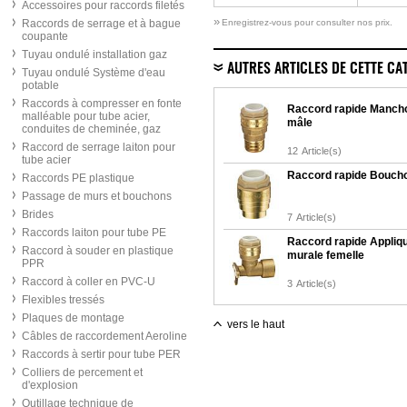
Accessoires pour raccords filetés
»
Raccords de serrage et à bague
Enregistrez-vous pour consulter nos prix.
coupante
Tuyau ondulé installation gaz
AUTRES ARTICLES DE CETTE CA
Tuyau ondulé Système d'eau
potable
Raccords à compresser en fonte
Raccord rapide Manch
malléable pour tube acier,
mâle
conduites de cheminée, gaz
Raccord de serrage laiton pour
12
Article(s)
tube acier
Raccord rapide Bouch
Raccords PE plastique
Passage de murs et bouchons
Brides
7
Article(s)
Raccords laiton pour tube PE
Raccord rapide Appliq
Raccord à souder en plastique
murale femelle
PPR
Raccord à coller en PVC-U
3
Article(s)
Flexibles tressés
Plaques de montage
vers le haut
Câbles de raccordement Aeroline
Raccords à sertir pour tube PER
Colliers de percement et
d'explosion
Outillage technique de