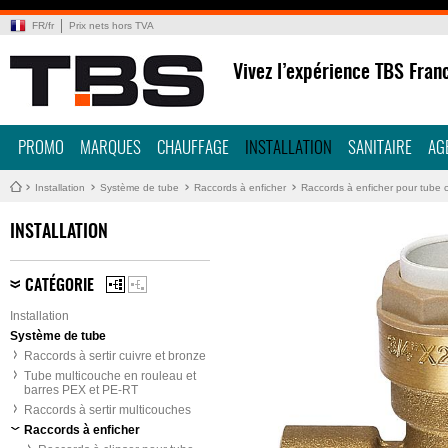
FR
/
fr
Prix nets hors TVA
Vivez l’expérience TBS Fran
PROMO
MARQUES
CHAUFFAGE
INSTALLATION
SANITAIRE
AG
Installation
Système de tube
Raccords à enficher
Raccords à enficher pour tube 
INSTALLATION
CATÉGORIE
Installation
Système de tube
Raccords à sertir cuivre et bronze
Tube multicouche en rouleau et
barres PEX et PE-RT
Raccords à sertir multicouches
Raccords à enficher