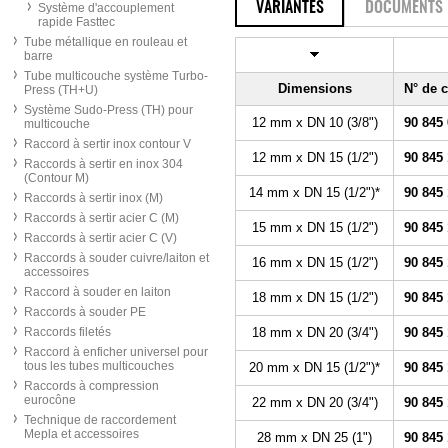
VARIANTES
DOCUMENTS
Système d'accouplement
rapide Fasttec
Tube métallique en rouleau et
barre
Tube multicouche système Turbo-
Dimensions
N° de
Press (TH+U)
Système Sudo-Press (TH) pour
12 mm x DN 10 (3/8")
90 845
multicouche
Raccord à sertir inox contour V
12 mm x DN 15 (1/2")
90 845
Raccords à sertir en inox 304
(Contour M)
14 mm x DN 15 (1/2")*
90 845 
Raccords à sertir inox (M)
Raccords à sertir acier C (M)
15 mm x DN 15 (1/2")
90 845
Raccords à sertir acier C (V)
Raccords à souder cuivre/laiton et
16 mm x DN 15 (1/2")
90 845
accessoires
Raccord à souder en laiton
18 mm x DN 15 (1/2")
90 845
Raccords à souder PE
Raccords filetés
18 mm x DN 20 (3/4")
90 845
Raccord à enficher universel pour
tous les tubes multicouches
20 mm x DN 15 (1/2")*
90 845
Raccords à compression
eurocône
22 mm x DN 20 (3/4")
90 845
Technique de raccordement
Mepla et accessoires
28 mm x DN 25 (1")
90 845