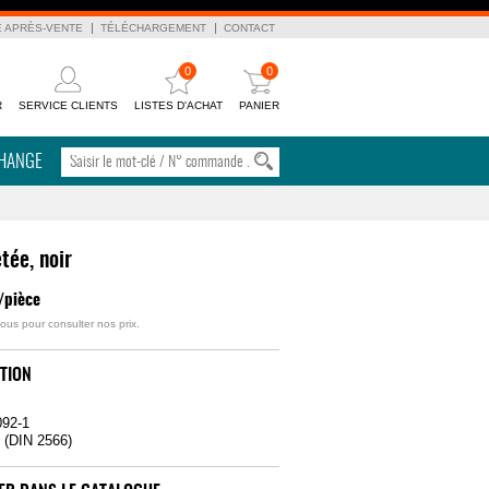
E APRÈS-VENTE
TÉLÉCHARGEMENT
CONTACT
0
0
R
SERVICE CLIENTS
LISTES D'ACHAT
PANIER
CHANGE
etée, noir
/pièce
ous pour consulter nos prix.
TION
092-1
 (DIN 2566)