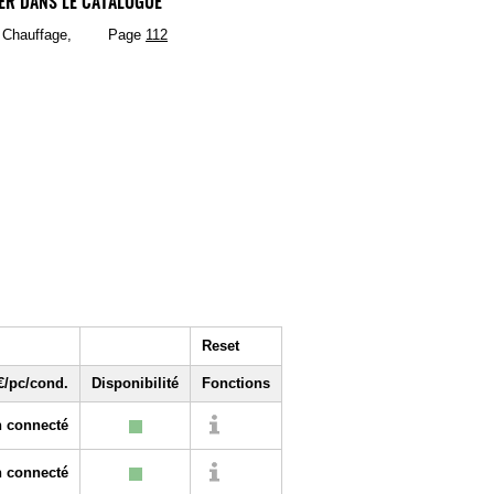
ER DANS LE CATALOGUE
, Chauffage,
Page
112
Reset
€/pc/cond.
Disponibilité
Fonctions
 connecté
 connecté