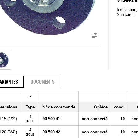
CHERCH
Installation
Sanitaire:
ARIANTES
DOCUMENTS
mensions
Type
N° de commande
€/pièce
cond.
4
 15 (1/2")
90 500 41
non connecté
10
non
trous
4
 20 (3/4")
90 500 42
non connecté
10
non
trous