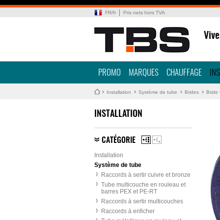
FR
/
fr
Prix nets hors TVA
Vive
PROMO
MARQUES
CHAUFFAGE
IN
Installation
Système de tube
Brides
Bride 
INSTALLATION
CATÉGORIE
Installation
Système de tube
Raccords à sertir cuivre et bronze
Tube multicouche en rouleau et
barres PEX et PE-RT
Raccords à sertir multicouches
Raccords à enficher