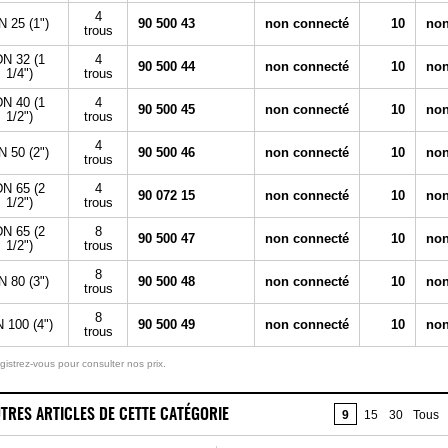
4
N 25 (1")
90 500 43
non connecté
10
non
trous
N 32 (1
4
90 500 44
non connecté
10
non
1/4")
trous
N 40 (1
4
90 500 45
non connecté
10
non
1/2")
trous
4
N 50 (2")
90 500 46
non connecté
10
non
trous
N 65 (2
4
90 072 15
non connecté
10
non
1/2")
trous
N 65 (2
8
90 500 47
non connecté
10
non
1/2")
trous
8
N 80 (3")
90 500 48
non connecté
10
non
trous
8
 100 (4")
90 500 49
non connecté
10
non
trous
gistrez-vous pour consulter nos prix.
TRES ARTICLES DE CETTE CATÉGORIE
9
15
30
Tous