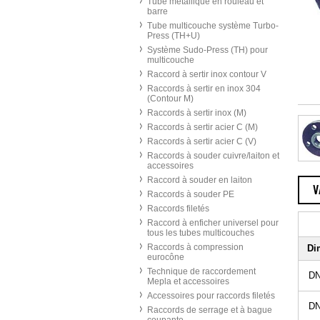
Tube métallique en rouleau et
barre
Tube multicouche système Turbo-
Press (TH+U)
Système Sudo-Press (TH) pour
multicouche
Raccord à sertir inox contour V
Raccords à sertir en inox 304
(Contour M)
Raccords à sertir inox (M)
Raccords à sertir acier C (M)
Raccords à sertir acier C (V)
Raccords à souder cuivre/laiton et
accessoires
Raccord à souder en laiton
V
Raccords à souder PE
Raccords filetés
Raccord à enficher universel pour
tous les tubes multicouches
Raccords à compression
Di
eurocône
Technique de raccordement
DN
Mepla et accessoires
Accessoires pour raccords filetés
DN
Raccords de serrage et à bague