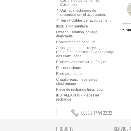
Colliers de percement et
d'explosion
Outillage technique de
raccordement et accessoires
Terra+ Câbles de raccordement
Installation sanitaire
ver
Fixation, isolation, collage,
étanchéité
Robinetterie de conduite
Arrosage, pompes, recyclage de
l'eau de pluie et stations de relevage
des eaux usées
Robinets à boisseau sphérique
Disconnecteurs
Robinetterie gaz
Chauffe-eaux instantanés
électronique
Pièce de rechange Installation
INSTALLATION - Pièces de
rechange
0033 2 47 54 22 22
PRODUITS
SERVICE 