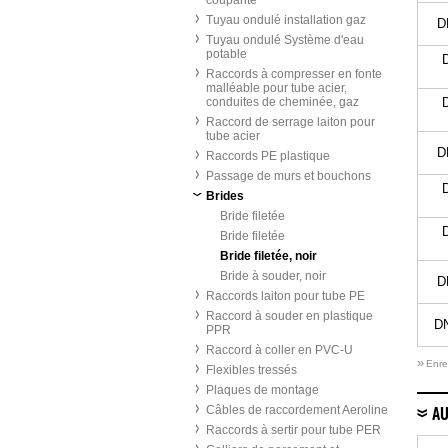
coupante
Tuyau ondulé installation gaz
D
Tuyau ondulé Système d'eau
potable
D
Raccords à compresser en fonte
malléable pour tube acier,
conduites de cheminée, gaz
D
Raccord de serrage laiton pour
tube acier
D
Raccords PE plastique
Passage de murs et bouchons
D
Brides
Bride filetée
D
Bride filetée
Bride filetée, noir
Bride à souder, noir
D
Raccords laiton pour tube PE
Raccord à souder en plastique
DN
PPR
Raccord à coller en PVC-U
»
Enre
Flexibles tressés
Plaques de montage
Câbles de raccordement Aeroline
AU
Raccords à sertir pour tube PER