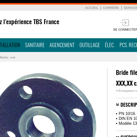
ACCUEIL
CARRIÈRE
SERVIC
z l’expérience TBS France
SE CONNECTE
STALLATION
SANITAIRE
AGENCEMENT
OUTILLAGE
ÉLEC.
PCS. RE
filetée, noir
Bride fil
XXX,XX
€
»
Enregistrez-v
DESCRIP
• PN 10/16
• DIN EN 1
• Modèle 13