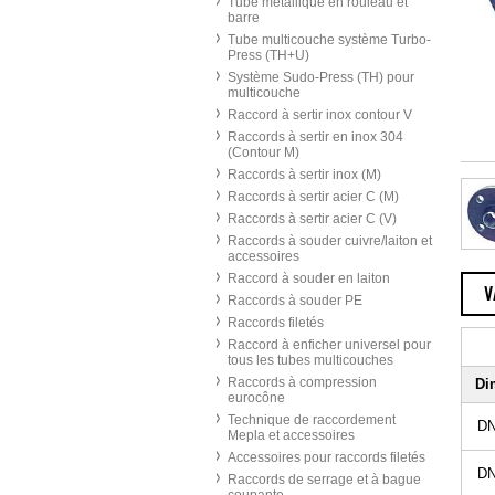
Tube métallique en rouleau et
barre
Tube multicouche système Turbo-
Press (TH+U)
Système Sudo-Press (TH) pour
multicouche
Raccord à sertir inox contour V
Raccords à sertir en inox 304
(Contour M)
Raccords à sertir inox (M)
Raccords à sertir acier C (M)
Raccords à sertir acier C (V)
Raccords à souder cuivre/laiton et
accessoires
Raccord à souder en laiton
V
Raccords à souder PE
Raccords filetés
Raccord à enficher universel pour
tous les tubes multicouches
Raccords à compression
Di
eurocône
Technique de raccordement
DN
Mepla et accessoires
Accessoires pour raccords filetés
DN
Raccords de serrage et à bague