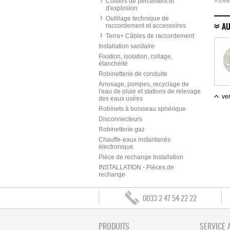
»
Colliers de percement et
Enre
d'explosion
Outillage technique de
raccordement et accessoires
AU
Terra+ Câbles de raccordement
Installation sanitaire
Fixation, isolation, collage,
étanchéité
Robinetterie de conduite
Arrosage, pompes, recyclage de
l'eau de pluie et stations de relevage
ver
des eaux usées
Robinets à boisseau sphérique
Disconnecteurs
Robinetterie gaz
Chauffe-eaux instantanés
électronique
Pièce de rechange Installation
INSTALLATION - Pièces de
rechange
0033 2 47 54 22 22
PRODUITS
SERVICE 