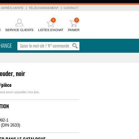
E APRÈS-VENTE
TÉLÉCHARGEMENT
CONTACT
0
0
R
SERVICE CLIENTS
LISTES D'ACHAT
PANIER
CHANGE
ouder, noir
/pièce
ous pour consulter nos prix.
TION
092-1
 (DIN 2633)