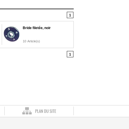
1
Bride filetée, noir
10
Article(s)
1
PLAN DU SITE