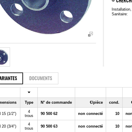
CHERCH
Installation
Sanitaire:
ARIANTES
DOCUMENTS
mensions
Type
N° de commande
€/pièce
cond.
4
 15 (1/2")
90 500 62
non connecté
10
non
trous
4
 20 (3/4")
90 500 63
non connecté
10
non
trous