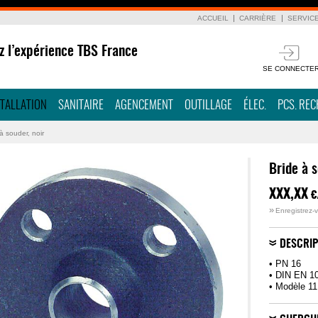
ACCUEIL
CARRIÈRE
SERVIC
z l’expérience TBS France
SE CONNECTE
STALLATION
SANITAIRE
AGENCEMENT
OUTILLAGE
ÉLEC.
PCS. RE
à souder, noir
Bride à s
XXX,XX
€
»
Enregistrez-v
DESCRIP
• PN 16
• DIN EN 1
• Modèle 11