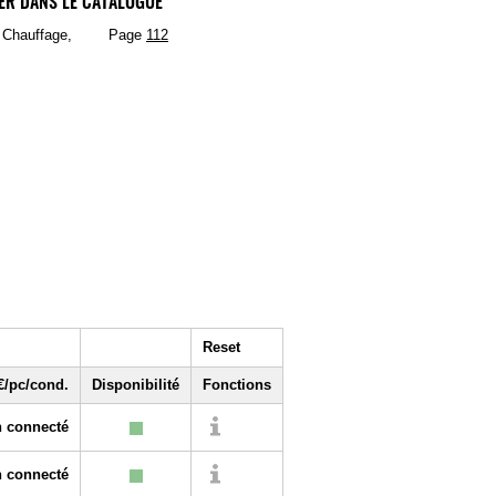
ER DANS LE CATALOGUE
, Chauffage,
Page
112
Reset
€/pc/cond.
Disponibilité
Fonctions
 connecté
 connecté