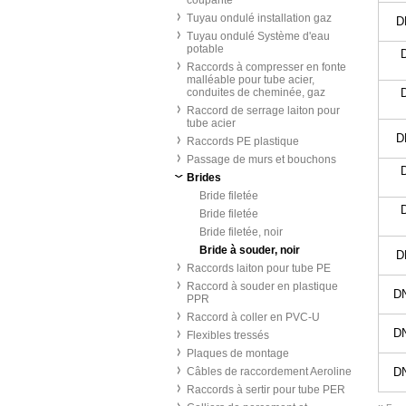
coupante
Tuyau ondulé installation gaz
D
Tuyau ondulé Système d'eau
potable
D
Raccords à compresser en fonte
malléable pour tube acier,
conduites de cheminée, gaz
D
Raccord de serrage laiton pour
tube acier
D
Raccords PE plastique
Passage de murs et bouchons
D
Brides
Bride filetée
D
Bride filetée
Bride filetée, noir
Bride à souder, noir
D
Raccords laiton pour tube PE
Raccord à souder en plastique
DN
PPR
Raccord à coller en PVC-U
DN
Flexibles tressés
Plaques de montage
Câbles de raccordement Aeroline
DN
Raccords à sertir pour tube PER