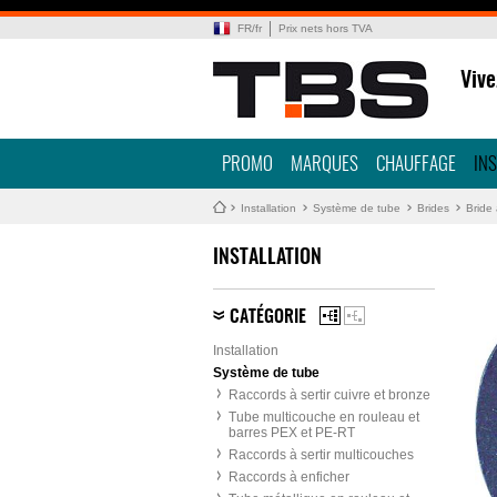
FR
/
fr
Prix nets hors TVA
Vive
PROMO
MARQUES
CHAUFFAGE
IN
Installation
Système de tube
Brides
Bride 
INSTALLATION
CATÉGORIE
Installation
Système de tube
Raccords à sertir cuivre et bronze
Tube multicouche en rouleau et
barres PEX et PE-RT
Raccords à sertir multicouches
Raccords à enficher