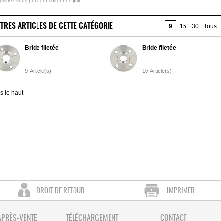
gistrez-vous pour consulter nos prix.
TRES ARTICLES DE CETTE CATÉGORIE
9
15
30
Tous
Bride filetée
Bride filetée
9
Article(s)
10
Article(s)
s le haut
DROIT DE RETOUR
IMPRIMER
APRÈS-VENTE
TÉLÉCHARGEMENT
CONTACT