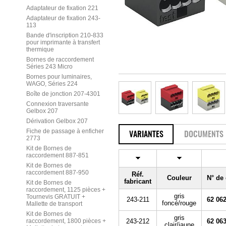
Adaptateur de fixation 221
Adaptateur de fixation 243-
113
Bande d'inscription 210-833
pour imprimante à transfert
thermique
Bornes de raccordement
Séries 243 Micro
Bornes pour luminaires,
WAGO, Séries 224
Boîte de jonction 207-4301
Connexion traversante
Gelbox 207
Dérivation Gelbox 207
Fiche de passage à enficher
VARIANTES
DOCUMENTS
2773
Kit de Bornes de
raccordement 887-851
Kit de Bornes de
raccordement 887-950
Réf.
Couleur
N° de
fabricant
Kit de Bornes de
raccordement, 1125 pièces +
gris
Tournevis GRATUIT +
243-211
62 062
foncé/rouge
Mallette de transport
Kit de Bornes de
gris
raccordement, 1800 pièces +
243-212
62 063
clair/jaune