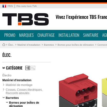
FR
/
fr
Prix nets hors TVA
Vivez l’expérience TBS Fran
PROMO
MARQUES
CHAUFFAGE
INSTALLATION
SANITAIRE
AG
Élec.
Matériel d'installation
Barrettes
Bornes pour boîtes de dérivation
Connect
ÉLEC.
CATÉGORIE
Électro
Matériel d'installation
Matériel de montage
Cosses, Cosses électriques,
Raccords aboutés
Barrettes
Bornes pour boîtes de
dérivation