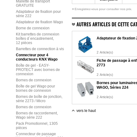
Mallette de transport
GRATUITE
»
Enregistrez-vous pour consulter nos prix.
Adaptateur de fixation pour
série 222
Adaptateur de fixation Wago
AUTRES ARTICLES DE CETTE CA
Borne de connexion
Kit barrettes de connexion
Adaptateur de fixation
boîtes d´encastrement,
12 pièces
Barrettes de connection à vis
2
Article(s)
Connecteur pour 4
conducteurs KNX Wago
Fiche de passage à enf
2773
Boîte de gel - EASY-
PROTECT avec bornes de
connexion
2
Article(s)
Bornes de connexion
Bornes pour luminaires
Boîte de gel Wago pour
WAGO, Séries 224
bornes de connexion
Bornes de boîte de jonction,
2
Article(s)
série 2273 / Micro
Bornes de connexion
vers le haut
Bornes de raccordement,
Wago série 222
Pack Promotionnel, 1305
pièces
Connecteur de passage