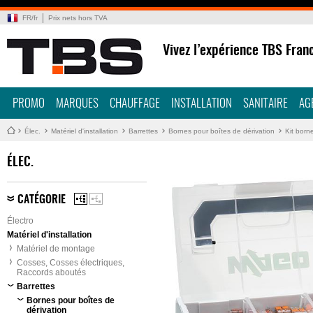
FR
/
fr
Prix nets hors TVA
Vivez l’expérience TBS Fran
PROMO
MARQUES
CHAUFFAGE
INSTALLATION
SANITAIRE
AG
Élec.
Matériel d'installation
Barrettes
Bornes pour boîtes de dérivation
Kit bor
ÉLEC.
CATÉGORIE
Électro
Matériel d'installation
Matériel de montage
Cosses, Cosses électriques,
Raccords aboutés
Barrettes
Bornes pour boîtes de
dérivation