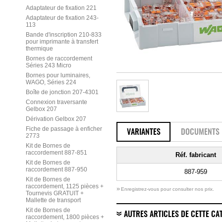
Adaptateur de fixation 221
Adaptateur de fixation 243-
113
Bande d'inscription 210-833
pour imprimante à transfert
thermique
Bornes de raccordement
Séries 243 Micro
Bornes pour luminaires,
WAGO, Séries 224
Boîte de jonction 207-4301
Connexion traversante
Gelbox 207
Dérivation Gelbox 207
Fiche de passage à enficher
VARIANTES
DOCUMENTS
2773
Kit de Bornes de
raccordement 887-851
Réf. fabricant
Kit de Bornes de
raccordement 887-950
887-959
Kit de Bornes de
raccordement, 1125 pièces +
»
Enregistrez-vous pour consulter nos prix.
Tournevis GRATUIT +
Mallette de transport
Kit de Bornes de
AUTRES ARTICLES DE CETTE CA
raccordement, 1800 pièces +