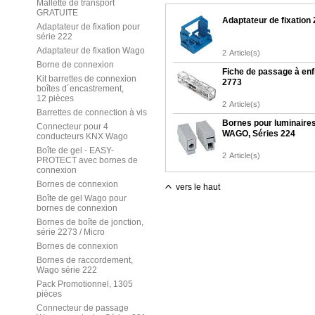
Mallette de transport
GRATUITE
Adaptateur de fixation
Adaptateur de fixation pour
série 222
Adaptateur de fixation Wago
2
Article(s)
Borne de connexion
Fiche de passage à enf
Kit barrettes de connexion
2773
boîtes d´encastrement,
12 pièces
2
Article(s)
Barrettes de connection à vis
Bornes pour luminaires
Connecteur pour 4
WAGO, Séries 224
conducteurs KNX Wago
Boîte de gel - EASY-
2
Article(s)
PROTECT avec bornes de
connexion
Bornes de connexion
vers le haut
Boîte de gel Wago pour
bornes de connexion
Bornes de boîte de jonction,
série 2273 / Micro
Bornes de connexion
Bornes de raccordement,
Wago série 222
Pack Promotionnel, 1305
pièces
Connecteur de passage