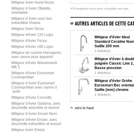
Mitigeur évier mural Nizza
»
Mitigeur d´évier Objekta,
Enregistrez-vous pour consulter nos prix.
orientable
Mitigeur d´évier avec bec
extractible Vivana
AUTRES ARTICLES DE CETTE CA
Mitigeur évier Nizza
Mitigeur d'évier 120 Logis
Mitigeur d'évier Ideal
Mitigeur d'évier Focus
Standard Ceraline Nuo
Saillie 200 mm
Mitigeur d'évier 160 Logis
2
Article(s)
Mitigeur de cuisine Hansapolo,
avec vanne pour appareil
Mitigeur d'évier à doub
Mitigeur d'évier Wasserwerk
poignée Classic Line 2,
WK 5
Basse pression
Mitigeur d'évier Eurosmart
1
Article(s)
Cosmopolitan
Mitigeur d'évier Grohe
Mitigeur d´évier Eurosmart
Eurosmart Bec orienta
Cosmopolitan avec vanne d
Saillie [mm] chrome
´arrêt
2
Article(s)
Mitigeur d'évier Concetto
Mitigeur d’évier Gastona, avec
douchette amovible et ressort
vers le haut
Mitigeur d´évier Enzan Nero
Mitigeur d'évier Enzan, avec
douchette extractible et ressort
Mitigeur évier Emirja