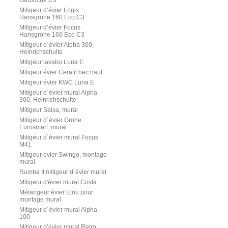
cartouche C3
Mitigeur d’évier Logis
Hansgrohe 160 Eco C3
Mitigeur d’évier Focus
Hansgrohe 160 Eco C3
Mitigeur d´évier Alpha 300,
Heinrichschulte
Mitigeur lavabo Luna E
Mitigeur évier Cerafit bec haut
Mitigeur évier KWC Luna E
Mitigeur d´évier mural Alpha
300, Heinrichschulte
Mitigeur Salsa, mural
Mitigeur d´évier Grohe
Eurosmart, mural
Mitigeur d´évier mural Focus
M41
Mitigeur évier Swingo, montage
mural
Rumba II mitigeur d´évier mural
Mitigeur d'évier mural Costa
Mélangeur évier Etou pour
montage mural
Mitigeur d´évier mural Alpha
100
Mitigeur d’évier mural Retro