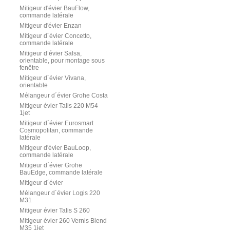
Mitigeur d'évier BauFlow,
commande latérale
Mitigeur d'évier Enzan
Mitigeur d´évier Concetto,
commande latérale
Mitigeur d’évier Salsa,
orientable, pour montage sous
fenêtre
Mitigeur d´évier Vivana,
orientable
Mélangeur d´évier Grohe Costa
Mitigeur évier Talis 220 M54
1jet
Mitigeur d´évier Eurosmart
Cosmopolitan, commande
latérale
Mitigeur d'évier BauLoop,
commande latérale
Mitigeur d´évier Grohe
BauEdge, commande latérale
Mitigeur d´évier
Mélangeur d´évier Logis 220
M31
Mitigeur évier Talis S 260
Mitigeur évier 260 Vernis Blend
M35 1jet