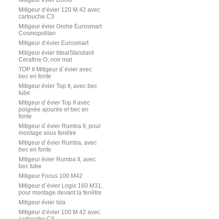
Mitigeur évier Domo
Mitigeur d‘évier 120 M 42 avec
cartouche C3
Mitigeur évier Grohe Eurosmart
Cosmopolitan
Mitigeur d‘évier Eurosmart
Mitigeur évier IdealStandard
Cerafine O, noir mat
TOP II Mitigeur d´évier avec
bec en fonte
Mitigeur évier Top II, avec bec
tube
Mitigeur d´évier Top II avec
poignée ajourée et bec en
fonte
Mitigeur d´évier Rumba II, pour
montage sous fenêtre
Mitigeur d´évier Rumba, avec
bec en fonte
Mitigeur évier Rumba II, avec
bec tube
Mitigeur Focus 100 M42
Mitigeur d´évier Logis 160 M31,
pour montage devant la fenêtre
Mitigeur évier Isla
Mitigeur d‘évier 100 M 42 avec