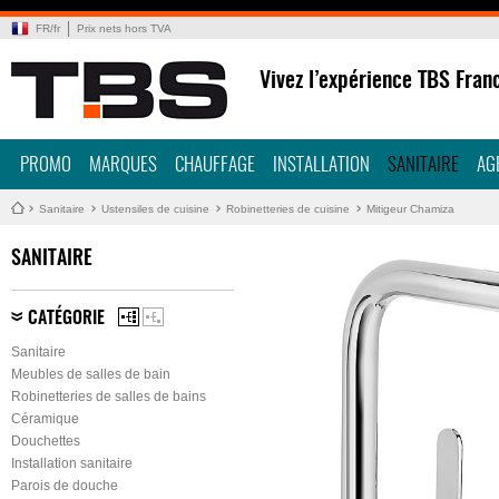
FR
/
fr
Prix nets hors TVA
Vivez l’expérience TBS Fran
PROMO
MARQUES
CHAUFFAGE
INSTALLATION
SANITAIRE
AG
Sanitaire
Ustensiles de cuisine
Robinetteries de cuisine
Mitigeur Chamiza
SANITAIRE
CATÉGORIE
Sanitaire
Meubles de salles de bain
Robinetteries de salles de bains
Céramique
Douchettes
Installation sanitaire
Parois de douche