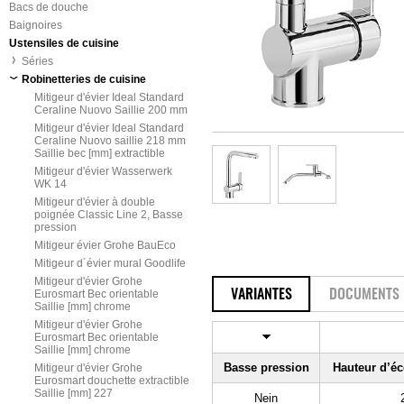
Bacs de douche
Baignoires
Ustensiles de cuisine
Séries
Robinetteries de cuisine
Mitigeur d'évier Ideal Standard
Ceraline Nuovo Saillie 200 mm
Mitigeur d'évier Ideal Standard
Ceraline Nuovo saillie 218 mm
Saillie bec [mm] extractible
Mitigeur d'évier Wasserwerk
WK 14
Mitigeur d'évier à double
poignée Classic Line 2, Basse
pression
Mitigeur évier Grohe BauEco
Mitigeur d´évier mural Goodlife
Mitigeur d'évier Grohe
Eurosmart Bec orientable
VARIANTES
DOCUMENTS
Saillie [mm] chrome
Mitigeur d'évier Grohe
Eurosmart Bec orientable
Saillie [mm] chrome
Basse pression
Hauteur d’é
Mitigeur d'évier Grohe
Eurosmart douchette extractible
Saillie [mm] 227
Nein