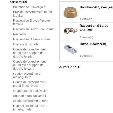
sortie mural
Bouchon 5/8“, avec joint
Bouchon 5/8“, avec joi
Bras de raccordement mural
Idealrain
1
Article(s)
Raccord en S avec filetage
femelle
Raccord en S écrou-
Raccord en S écrou-tournant
tournant
Raccords
6
Article(s)
Raccord en S forme suisse
Curseur douchette
Curseur douchette
Coude de branchement
mural avec support de
1
Article(s)
douchette, plat
Coude de branchement
mural avec support de
vers le haut
douchette carré
coude raccord mural
rectangulaire
Coude de raccordement
mural Enzan Nero
support mural plat Design
Support mural universel
coude raccord mural rond
Robinet flexible M 22 x 1
femelle, métal