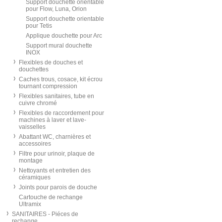
Support douchette orientable
pour Flow, Luna, Orion
Support douchette orientable
pour Tetis
Applique douchette pour Arc
Support mural douchette
INOX
Flexibles de douches et
douchettes
Caches trous, cosace, kit écrou
tournant compression
Flexibles sanitaires, tube en
cuivre chromé
Flexibles de raccordement pour
machines à laver et lave-
vaisselles
Abattant WC, charnières et
accessoires
Filtre pour urinoir, plaque de
montage
Nettoyants et entretien des
céramiques
Joints pour parois de douche
Cartouche de rechange
Ultramix
SANITAIRES - Piéces de
rechange