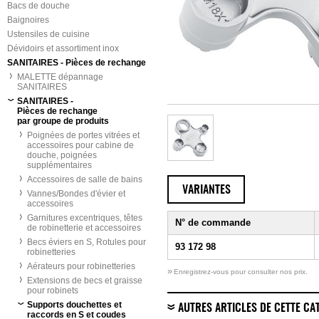
Bacs de douche
Baignoires
Ustensiles de cuisine
Dévidoirs et assortiment inox
SANITAIRES - Pièces de rechange
MALETTE dépannage
SANITAIRES
SANITAIRES -
Pièces de rechange
par groupe de produits
Poignées de portes vitrées et
accessoires pour cabine de
douche, poignées
supplémentaires
Accessoires de salle de bains
VARIANTES
Vannes/Bondes d'évier et
accessoires
Garnitures excentriques, têtes
N° de commande
de robinetterie et accessoires
Becs éviers en S, Rotules pour
93 172 98
robinetteries
Aérateurs pour robinetteries
»
Enregistrez-vous pour consulter nos prix.
Extensions de becs et graisse
pour robinets
Supports douchettes et
AUTRES ARTICLES DE CETTE CA
raccords en S et coudes