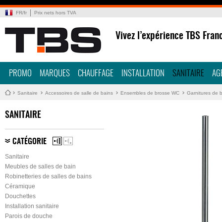
FR
/
fr
Prix nets hors TVA
Vivez l’expérience TBS Fran
PROMO
MARQUES
CHAUFFAGE
INSTALLATION
SANITAIRE
AG
Sanitaire
Accessoires de salle de bains
Ensembles de brosse WC
Garnitures de 
SANITAIRE
CATÉGORIE
Sanitaire
Meubles de salles de bain
Robinetteries de salles de bains
Céramique
Douchettes
Installation sanitaire
Parois de douche