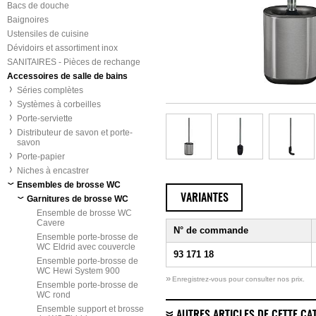
Bacs de douche
Baignoires
Ustensiles de cuisine
Dévidoirs et assortiment inox
SANITAIRES - Pièces de rechange
Accessoires de salle de bains
Séries complètes
Systèmes à corbeilles
Porte-serviette
Distributeur de savon et porte-
savon
Porte-papier
Niches à encastrer
Ensembles de brosse WC
VARIANTES
Garnitures de brosse WC
Ensemble de brosse WC
Cavere
N° de commande
Ensemble porte-brosse de
WC Eldrid avec couvercle
93 171 18
Ensemble porte-brosse de
WC Hewi System 900
»
Enregistrez-vous pour consulter nos prix.
Ensemble porte-brosse de
WC rond
Ensemble support et brosse
AUTRES ARTICLES DE CETTE CA