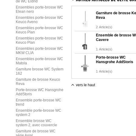
de WC Eldrid
Ensembles porte-brosse WC
Elean nero
Garniture de brosse K
Ensembles porte-brosse WC
Reva
Keuco Aveno
2
Article(s)
Ensembles porte-brosse WC
Keuco Plan
Ensemble de brosse 
Ensembles porte-brosse WC
Cavere
Keuco Plan
Ensembles porte-brosse WC
1
Article(s)
MKW CLIA
Porte-brosse WC
Ensembles porte-brosse WC
Hansgrohe AddStoris
Matola
Garniture brosse WC System
1
Article(s)
162
Garniture de brosse Keuco
Reva
vers le haut
Porte-brosse WC Hansgrohe
AddStoris
Ensemble porte-brosse WC
trend
Ensemble porte-brosse WC
system 2
Ensemble brosse WC
system 2, avec couvercle
Garniture de brosse WC
série Axial