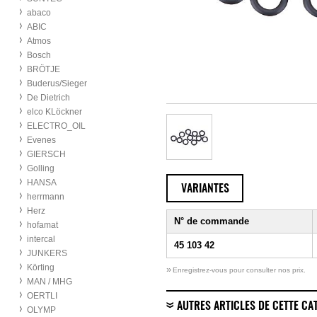
abaco
ABIC
Atmos
Bosch
BRÖTJE
Buderus/Sieger
De Dietrich
elco KLöckner
ELECTRO_OIL
Evenes
GIERSCH
Golling
HANSA
VARIANTES
herrmann
Herz
N° de commande
hofamat
intercal
45 103 42
JUNKERS
Körting
»
Enregistrez-vous pour consulter nos prix.
MAN / MHG
OERTLI
AUTRES ARTICLES DE CETTE CA
OLYMP