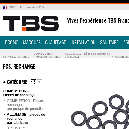
FR
/
fr
Prix nets hors TVA
Vivez l’expérience TBS Fran
PROMO
MARQUES
CHAUFFAGE
INSTALLATION
SANITAIRE
AG
COMBUSTION -
ALLUMAGE - pièces de rechange
Pcs. rechange
Pièces de rechange
par fabricant
Vaillant Ga
PCS. RECHANGE
CATÉGORIE
COMBUSTION -
Pièces de rechange
COMBUSTION - Pièces de
rechange
par groupe de produits
ALLUMAGE - pièces de
rechange
par fabricant
SUNTEC