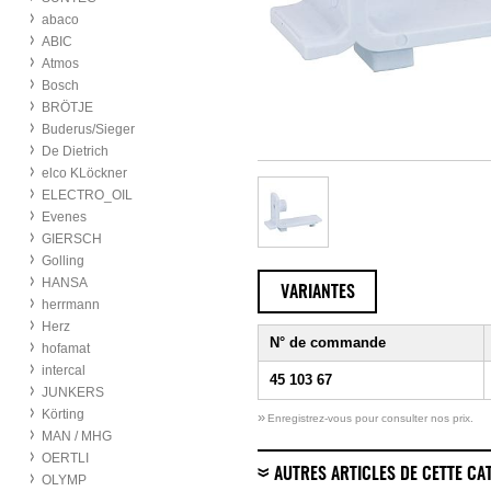
abaco
ABIC
Atmos
Bosch
BRÖTJE
Buderus/Sieger
De Dietrich
elco KLöckner
ELECTRO_OIL
Evenes
GIERSCH
Golling
HANSA
VARIANTES
herrmann
Herz
N° de commande
hofamat
intercal
45 103 67
JUNKERS
Körting
»
Enregistrez-vous pour consulter nos prix.
MAN / MHG
OERTLI
AUTRES ARTICLES DE CETTE CA
OLYMP