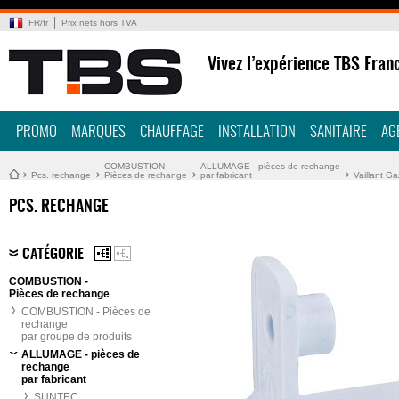
FR
/
fr
Prix nets hors TVA
Vivez l’expérience TBS Fran
PROMO
MARQUES
CHAUFFAGE
INSTALLATION
SANITAIRE
AG
COMBUSTION -
ALLUMAGE - pièces de rechange
Pcs. rechange
Pièces de rechange
par fabricant
Vaillant Ga
PCS. RECHANGE
CATÉGORIE
COMBUSTION -
Pièces de rechange
COMBUSTION - Pièces de
rechange
par groupe de produits
ALLUMAGE - pièces de
rechange
par fabricant
SUNTEC