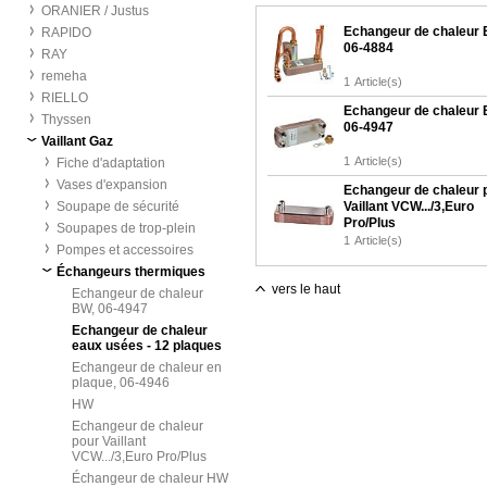
ORANIER / Justus
Echangeur de chaleur 
RAPIDO
06-4884
RAY
remeha
1
Article(s)
RIELLO
Echangeur de chaleur 
Thyssen
06-4947
Vaillant Gaz
1
Article(s)
Fiche d'adaptation
Vases d'expansion
Echangeur de chaleur 
Soupape de sécurité
Vaillant VCW.../3,Euro
Pro/Plus
Soupapes de trop-plein
1
Article(s)
Pompes et accessoires
Échangeurs thermiques
vers le haut
Echangeur de chaleur
BW, 06-4947
Echangeur de chaleur
eaux usées - 12 plaques
Echangeur de chaleur en
plaque, 06-4946
HW
Echangeur de chaleur
pour Vaillant
VCW.../3,Euro Pro/Plus
Échangeur de chaleur HW