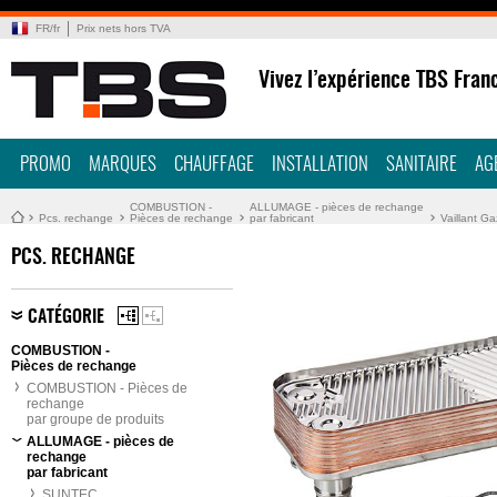
FR
/
fr
Prix nets hors TVA
Vivez l’expérience TBS Fran
PROMO
MARQUES
CHAUFFAGE
INSTALLATION
SANITAIRE
AG
COMBUSTION -
ALLUMAGE - pièces de rechange
Pcs. rechange
Pièces de rechange
par fabricant
Vaillant Ga
PCS. RECHANGE
CATÉGORIE
COMBUSTION -
Pièces de rechange
COMBUSTION - Pièces de
rechange
par groupe de produits
ALLUMAGE - pièces de
rechange
par fabricant
SUNTEC