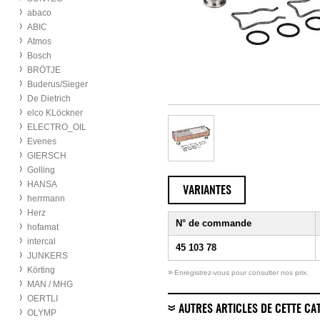
abaco
ABIC
Atmos
Bosch
BRÖTJE
Buderus/Sieger
De Dietrich
elco KLöckner
ELECTRO_OIL
Evenes
GIERSCH
Golling
HANSA
VARIANTES
herrmann
Herz
N° de commande
hofamat
intercal
45 103 78
JUNKERS
Körting
»
Enregistrez-vous pour consulter nos prix.
MAN / MHG
OERTLI
AUTRES ARTICLES DE CETTE CA
OLYMP