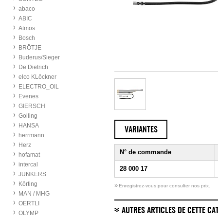
abaco
ABIC
Atmos
Bosch
BRÖTJE
Buderus/Sieger
De Dietrich
elco KLöckner
ELECTRO_OIL
Evenes
GIERSCH
Golling
HANSA
VARIANTES
herrmann
Herz
N° de commande
hofamat
intercal
28 000 17
JUNKERS
Körting
»
Enregistrez-vous pour consulter nos prix.
MAN / MHG
OERTLI
AUTRES ARTICLES DE CETTE CA
OLYMP