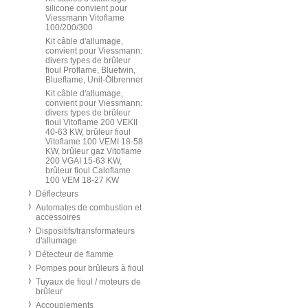
silicone convient pour
Viessmann Vitoflame
100/200/300
Kit câble d'allumage,
convient pour Viessmann:
divers types de brûleur
fioul Proflame, Bluetwin,
Blueflame, Unit-Ölbrenner
Kit câble d'allumage,
convient pour Viessmann:
divers types de brûleur
fioul Vitoflame 200 VEKII
40-63 KW, brûleur fioul
Vitoflame 100 VEMI 18-58
KW, brûleur gaz Vitoflame
200 VGAI 15-63 KW,
brûleur fioul Caloflame
100 VEM 18-27 KW
Déflecteurs
Automates de combustion et
accessoires
Dispositifs/transformateurs
d'allumage
Détecteur de flamme
Pompes pour brûleurs à fioul
Tuyaux de fioul / moteurs de
brûleur
Accouplements