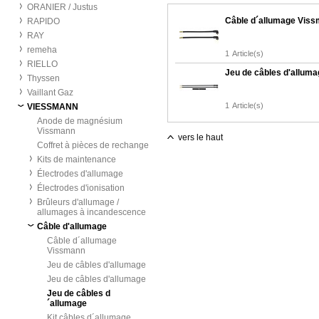
ORANIER / Justus
Câble d´allumage Vis
RAPIDO
RAY
remeha
1
Article(s)
RIELLO
Jeu de câbles d'alluma
Thyssen
Vaillant Gaz
1
Article(s)
VIESSMANN
Anode de magnésium
Vissmann
vers le haut
Coffret à pièces de rechange
Kits de maintenance
Électrodes d'allumage
Électrodes d'ionisation
Brûleurs d'allumage /
allumages à incandescence
Câble d'allumage
Câble d´allumage
Vissmann
Jeu de câbles d'allumage
Jeu de câbles d'allumage
Jeu de câbles d
´allumage
Kit câbles d´allumage