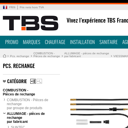
FR
/
fr
Prix nets hors TVA
Vivez l’expérience TBS Fran
PROMO
MARQUES
CHAUFFAGE
INSTALLATION
SANITAIRE
AG
COMBUSTION -
ALLUMAGE - pièces de rechange
Pcs. rechange
Pièces de rechange
par fabricant
VIESSMA
PCS. RECHANGE
CATÉGORIE
COMBUSTION -
Pièces de rechange
COMBUSTION - Pièces de
rechange
par groupe de produits
ALLUMAGE - pièces de
rechange
par fabricant
SUNTEC