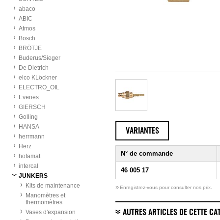
abaco
ABIC
Atmos
Bosch
BRÖTJE
Buderus/Sieger
De Dietrich
elco KLöckner
ELECTRO_OIL
Evenes
GIERSCH
Golling
HANSA
VARIANTES
herrmann
Herz
N° de commande
hofamat
intercal
46 005 17
JUNKERS
Kits de maintenance
»
Enregistrez-vous pour consulter nos prix.
Manomètres et
thermomètres
Vases d'expansion
AUTRES ARTICLES DE CETTE CA