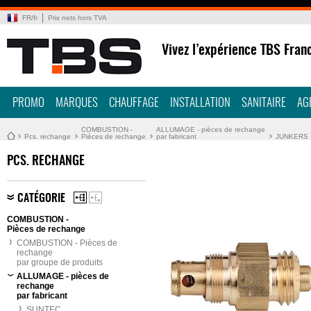
FR
/
fr
Prix nets hors TVA
Vivez l’expérience TBS Fran
PROMO
MARQUES
CHAUFFAGE
INSTALLATION
SANITAIRE
AG
COMBUSTION -
ALLUMAGE - pièces de rechange
Pcs. rechange
Pièces de rechange
par fabricant
JUNKERS
PCS. RECHANGE
CATÉGORIE
COMBUSTION -
Pièces de rechange
COMBUSTION - Pièces de
rechange
par groupe de produits
ALLUMAGE - pièces de
rechange
par fabricant
SUNTEC