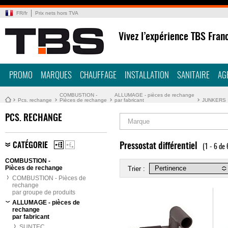
FR
/
fr
Prix nets hors TVA
Vivez l’expérience TBS Fran
PROMO
MARQUES
CHAUFFAGE
INSTALLATION
SANITAIRE
AG
COMBUSTION -
ALLUMAGE - pièces de rechange
Pcs. rechange
Pièces de rechange
par fabricant
JUNKERS
PCS. RECHANGE
Marque
CATÉGORIE
Pressostat différentiel
(1 - 6 de 
COMBUSTION -
Pièces de rechange
Trier :
COMBUSTION - Pièces de
rechange
par groupe de produits
ALLUMAGE - pièces de
rechange
par fabricant
SUNTEC