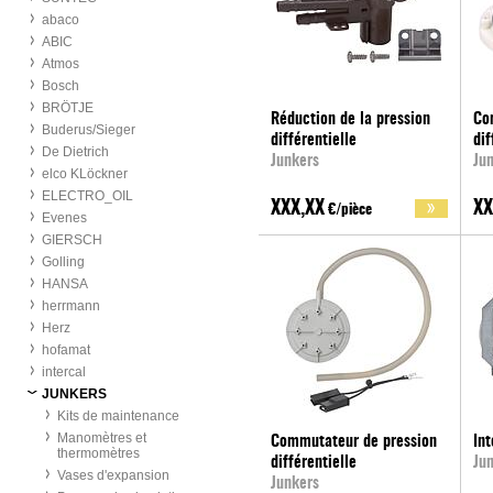
abaco
ABIC
Atmos
Bosch
BRÖTJE
Réduction de la pression
Co
Buderus/Sieger
différentielle
dif
De Dietrich
Junkers
Ju
elco KLöckner
ELECTRO_OIL
XXX,XX
XX
€/pièce
Evenes
GIERSCH
Golling
HANSA
herrmann
Herz
hofamat
intercal
JUNKERS
Kits de maintenance
Manomètres et
Commutateur de pression
Int
thermomètres
différentielle
Ju
Vases d'expansion
Junkers