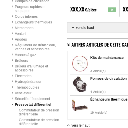
Pompes de circulation
Purgeurs rapides et
XXX,XX
XX
€/pièce
soupapes
Corps internes
Échangeurs thermiques
vers le haut
Membranes
Venturi
Anodes
AUTRES ARTICLES DE CETTE CA
Régulateur de débit d'eau,
vannes et accessoires
Vannes à gaz
Kits de maintenance
Brûleurs
Brûleur d'allumage et
accessoires
3
Article(s)
Électrodes
Pompes de circulation
Hydrogénérateur
Thermocouples
4
Article(s)
Ventilateur
Sécurité d´écoulement
Échangeurs thermique
Pressostat différentiel
Commutateur de pression
19
Article(s)
différentielle
Commutateur de pression
différentielle
vers le haut