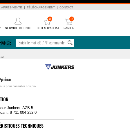
E APRÈS-VENTE
TÉLÉCHARGEMENT
CONTACT
0
0
R
SERVICE CLIENTS
LISTES D'ACHAT
PANIER
CHANGE
int
/pièce
ous pour consulter nos prix.
TION
pour Junkers: AZB 5
icant: 8 711 004 232 0
RISTIQUES TECHNIQUES