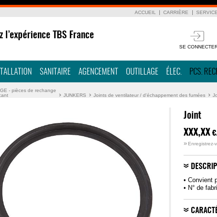
ACCUEIL
CARRIÈRE
SERVIC
z l’expérience TBS France
SE CONNECTE
STALLATION
SANITAIRE
AGENCEMENT
OUTILLAGE
ÉLEC.
PCS. RE
E - pièces de rechange
cant
JUNKERS
Joints de ventilateur / d'échappement des fumées
Jo
Joint
XXX,XX
€
»
Enregistrez-v
DESCRIP
• Convient 
• N° de fabr
CARACTÉ