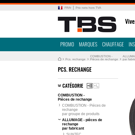
FR
/
fr
Prix nets hors TVA
Vive
PROMO
MARQUES
CHAUFFAGE
IN
COMBUSTION -
ALLUMAG
Pcs. rechange
Pièces de rechange
par fabri
PCS. RECHANGE
CATÉGORIE
COMBUSTION -
Pièces de rechange
COMBUSTION - Pièces de
rechange
par groupe de produits
ALLUMAGE - pièces de
rechange
par fabricant
SUNTEC