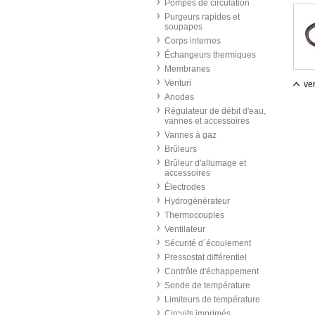
Pompes de circulation
Purgeurs rapides et
soupapes
Corps internes
Échangeurs thermiques
Membranes
Venturi
ver
Anodes
Régulateur de débit d'eau,
vannes et accessoires
Vannes à gaz
Brûleurs
Brûleur d'allumage et
accessoires
Électrodes
Hydrogénérateur
Thermocouples
Ventilateur
Sécurité d´écoulement
Pressostat différentiel
Contrôle d'échappement
Sonde de température
Limiteurs de température
Circuits imprimés