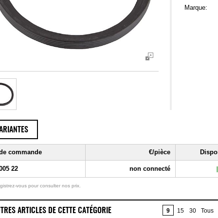
Marque:
ARIANTES
 de commande
€/pièce
Dispon
005 22
non connecté
gistrez-vous pour consulter nos prix.
TRES ARTICLES DE CETTE CATÉGORIE
9
15
30
Tous