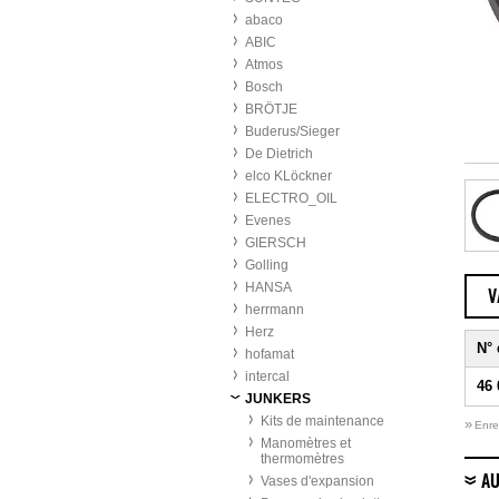
abaco
ABIC
Atmos
Bosch
BRÖTJE
Buderus/Sieger
De Dietrich
elco KLöckner
ELECTRO_OIL
Evenes
GIERSCH
Golling
HANSA
V
herrmann
Herz
N°
hofamat
intercal
46 
JUNKERS
Kits de maintenance
»
Enre
Manomètres et
thermomètres
Vases d'expansion
AU