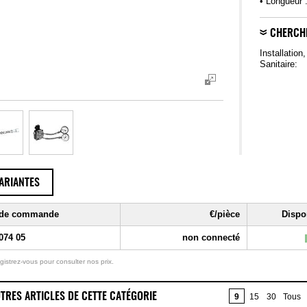
• Longueur 
CHERCH
Installation
Sanitaire:
ARIANTES
 de commande
€/pièce
Dispon
074 05
non connecté
gistrez-vous pour consulter nos prix.
TRES ARTICLES DE CETTE CATÉGORIE
9
15
30
Tous