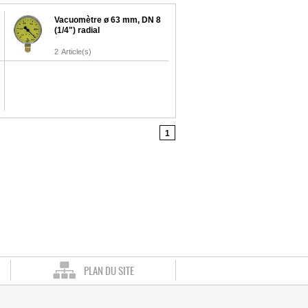
Vacuomètre ø 63 mm, DN 8
(1/4") radial
2
Article(s)
1
PLAN DU SITE