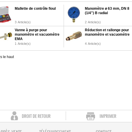
Mallette de contrôle fioul
Manomètre ø 63 mm, DN 8
(1/4") B radial
3
Article(s)
2
Article(s)
Vanne à purge pour
Réduction et rallonge pour
manomètre et vacuomètre
manomètre et vacuomètre
EMA
1
Article(s)
4
Article(s)
s le haut
DROIT DE RETOUR
IMPRIMER