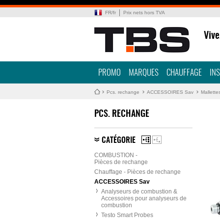
FR
/
fr
Prix nets hors TVA
Vive
PROMO
MARQUES
CHAUFFAGE
IN
Pcs. rechange
ACCESSOIRES Sav
Mallette
PCS. RECHANGE
CATÉGORIE
COMBUSTION -
Pièces de rechange
Chauffage - Pièces de rechange
ACCESSOIRES Sav
Analyseurs de combustion &
Accessoires pour analyseurs de
combustion
Testo Smart Probes