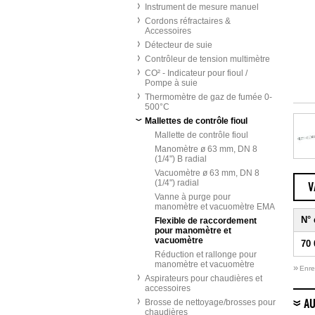
Instrument de mesure manuel
Cordons réfractaires &
Accessoires
Détecteur de suie
Contrôleur de tension multimètre
CO² - Indicateur pour fioul /
Pompe à suie
Thermomètre de gaz de fumée 0-
500°C
Mallettes de contrôle fioul
Mallette de contrôle fioul
Manomètre ø 63 mm, DN 8
(1/4") B radial
Vacuomètre ø 63 mm, DN 8
(1/4") radial
V
Vanne à purge pour
manomètre et vacuomètre EMA
N°
Flexible de raccordement
pour manomètre et
vacuomètre
70 
Réduction et rallonge pour
manomètre et vacuomètre
»
Enre
Aspirateurs pour chaudières et
accessoires
Brosse de nettoyage/brosses pour
AU
chaudières