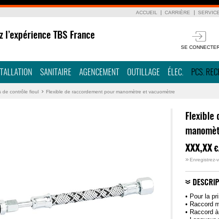
ACCUEIL
CARRIÈRE
SERVIC
z l’expérience TBS France
SE CONNECTE
STALLATION
SANITAIRE
AGENCEMENT
OUTILLAGE
ÉLEC.
PCS. RE
s de contrôle fioul
Flexible de raccordement pour manomètre et vacuomètre
Flexible
manomèt
XXX,XX
€
»
Enregistrez-v
DESCRIP
• Pour la p
• Raccord m
• Raccord à