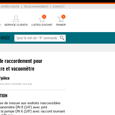
E APRÈS-VENTE
TÉLÉCHARGEMENT
CONTACT
0
0
R
SERVICE CLIENTS
LISTES D'ACHAT
PANIER
CHANGE
 de raccordement pour
re et vacuomètre
/pièce
ous pour consulter nos prix.
TION
rise de mesure aux endroits inaccessibles
anomètre DN 8 (1/4“) avec joint
 la pompe DN 6 (1/8”) avec raccord tournant