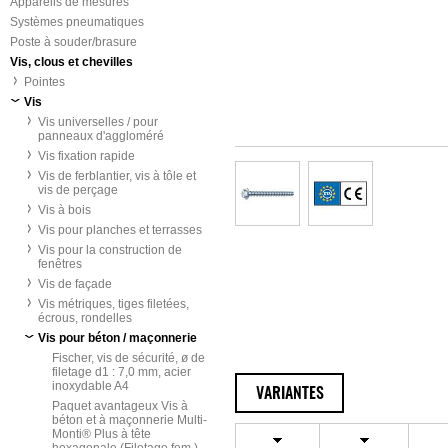
Appareils de mesures
Systèmes pneumatiques
Poste à souder/brasure
Vis, clous et chevilles
Pointes
Vis
Vis universelles / pour
panneaux d'aggloméré
Vis fixation rapide
Vis de ferblantier, vis à tôle et
vis de perçage
Vis à bois
Vis pour planches et terrasses
Vis pour la construction de
fenêtres
Vis de façade
Vis métriques, tiges filetées,
écrous, rondelles
Vis pour béton / maçonnerie
Fischer, vis de sécurité, ø de
filetage d1 : 7,0 mm, acier
inoxydable A4
VARIANTES
Paquet avantageux Vis à
béton et à maçonnerie Multi-
Monti® Plus à tête