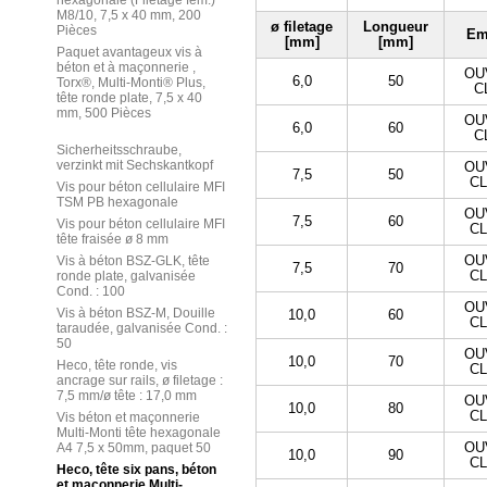
hexagonale (Filetage fem.)
M8/10, 7,5 x 40 mm, 200
ø filetage
Longueur
Pièces
Em
[mm]
[mm]
Paquet avantageux vis à
béton et à maçonnerie ,
OU
6,0
50
Torx®, Multi-Monti® Plus,
C
tête ronde plate, 7,5 x 40
mm, 500 Pièces
OU
6,0
60
C
Sicherheitsschraube,
verzinkt mit Sechskantkopf
OU
7,5
50
CL
Vis pour béton cellulaire MFI
TSM PB hexagonale
OU
7,5
60
Vis pour béton cellulaire MFI
CL
tête fraisée ø 8 mm
OU
Vis à béton BSZ-GLK, tête
7,5
70
CL
ronde plate, galvanisée
Cond. : 100
OU
Vis à béton BSZ-M, Douille
10,0
60
CL
taraudée, galvanisée Cond. :
50
OU
10,0
70
Heco, tête ronde, vis
CL
ancrage sur rails, ø filetage :
7,5 mm/ø tête : 17,0 mm
OU
10,0
80
CL
Vis béton et maçonnerie
Multi-Monti tête hexagonale
OU
A4 7,5 x 50mm, paquet 50
10,0
90
CL
Heco, tête six pans, béton
et maçonnerie Multi-