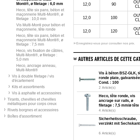
OU
Monti®, ø filetage : 6,0 mm
12,0
90
CL
Heco, tête six pans, béton et
maçonnerie Multi-Monti®, ø
OU
12,0
100
filetage : 10,0 mm
CL
Vis Multi-Monti pour béton et
OU
maçonnerie, tête ronde
12,0
120
CL
Heco, tête six pans, béton et
maçonnerie Multi-Monti®, ø
»
Enregistrez-vous pour consulter nos prix.
filetage : 7,5 mm
Heco, vis fixation de câbles,
Multi-Monti®, ø filetage :
AUTRES ARTICLES DE CETTE CA
5,0 mm
Heco, ancrage anneau,
Multi-Monti®
Vis à béton BSZ-GLK, t
Vis à double filetage / vis
ronde plate, galvanisée
d'écartement
Cond. : 100
Kits et assortiments
2
Article(s)
Vis à asphalte et accessoires
Heco, tête ronde, vis
Tirants, chevilles et chevilles
ancrage sur rails, ø
métalliques pour corps creux
filetage : 7,5 mm/ø tête 
Rivets borgnes et accessoires
17,0 mm
4
Article(s)
Boîtes d'assortiment
Sicherheitsschraube,
verzinkt mit Sechskant
6
Article(s)