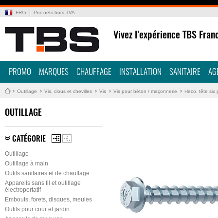
FR
/
fr
Prix nets hors TVA
Vivez l’expérience TBS Fran
PROMO
MARQUES
CHAUFFAGE
INSTALLATION
SANITAIRE
AG
Outillage
Vis, clous et chevilles
Vis
Vis pour béton / maçonnerie
Heco, tête six
OUTILLAGE
CATÉGORIE
Outillage
Outillage à main
Outils sanitaires et de chauffage
Appareils sans fil et outillage
électroportatif
Embouts, forets, disques, meules
Outils pour cour et jardin