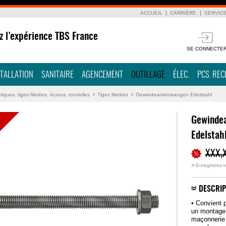
ACCUEIL
CARRIÈRE
SERVIC
z l’expérience TBS France
SE CONNECTE
STALLATION
SANITAIRE
AGENCEMENT
OUTILLAGE
ÉLEC.
PCS. RE
riques, tiges filetées, écrous, rondelles
Tiges filetées
Gewindeankerstangen Edelstahl
Gewinde
Edelstah
XXX,
»
Enregistrez-v
DESCRIP
• Convient p
un montage 
maçonnerie