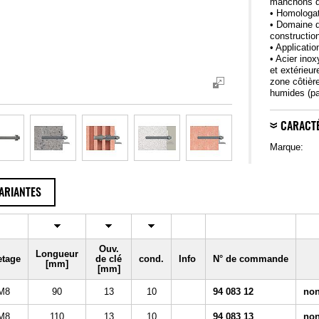
manchons d
• Homologa
• Domaine d
construction
• Applicatio
• Acier inox
et extérieu
zone côtière
humides (par
CARACTÉ
Marque:
ARIANTES
Ouv.
Longueur
etage
de clé
cond.
Info
N° de commande
[mm]
[mm]
M8
90
13
10
94 083 12
non
M8
110
13
10
94 083 13
non