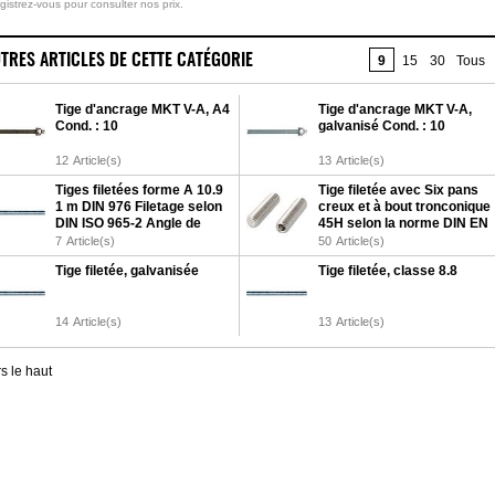
gistrez-vous pour consulter nos prix.
TRES ARTICLES DE CETTE CATÉGORIE
9
15
30
Tous
Tige d'ancrage MKT V-A, A4
Tige d'ancrage MKT V-A,
Cond. : 10
galvanisé Cond. : 10
12
Article(s)
13
Article(s)
Tiges filetées forme A 10.9
Tige filetée avec Six pans
1 m DIN 976 Filetage selon
creux et à bout tronconique
DIN ISO 965-2 Angle de
45H selon la norme DIN EN
flanc 60 degrés Galvanisé
ISO 4026 galvanisée
7
Article(s)
50
Article(s)
Tige filetée, galvanisée
Tige filetée, classe 8.8
14
Article(s)
13
Article(s)
s le haut