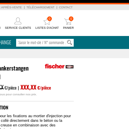
E APRÈS-VENTE
TÉLÉCHARGEMENT
CONTACT
0
0
R
SERVICE CLIENTS
LISTES D'ACHAT
PANIER
CHANGE
ankerstangen
l
XX
XXX,XX
€/pièce
|
€/pièce
ous pour consulter nos prix.
TION
our les fixations au mortier d'injection pour
collé directement dans le béton ou la
 creuse en combinaison avec des