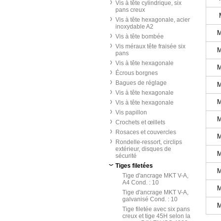
Vis à tête cylindrique, six
pans creux
Vis à tête hexagonale, acier
inoxydable A2
Vis à tête bombée
Vis méraux tête fraisée six
pans
Vis à tête hexagonale
Écrous borgnes
Bagues de réglage
Vis à tête hexagonale
Vis à tête hexagonale
Vis papillon
Crochets et œillets
Rosaces et couvercles
Rondelle-ressort, circlips
extérieur, disques de
sécurité
Tiges filetées
Tige d'ancrage MKT V-A,
A4 Cond. : 10
Tige d'ancrage MKT V-A,
galvanisé Cond. : 10
Tige filetée avec six pans
creux et tige 45H selon la