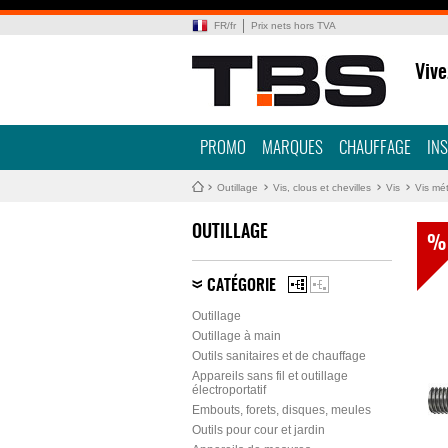
FR
/
fr
Prix nets hors TVA
Vive
PROMO
MARQUES
CHAUFFAGE
IN
Outillage
Vis, clous et chevilles
Vis
Vis mét
OUTILLAGE
%
CATÉGORIE
Outillage
Outillage à main
Outils sanitaires et de chauffage
Appareils sans fil et outillage
électroportatif
Embouts, forets, disques, meules
Outils pour cour et jardin