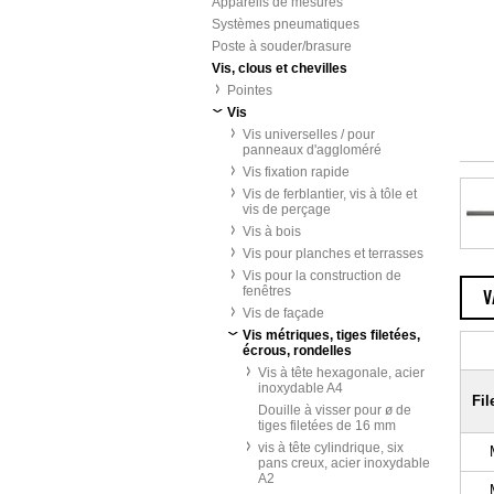
Appareils de mesures
Systèmes pneumatiques
Poste à souder/brasure
Vis, clous et chevilles
Pointes
Vis
Vis universelles / pour
panneaux d'aggloméré
Vis fixation rapide
Vis de ferblantier, vis à tôle et
vis de perçage
Vis à bois
Vis pour planches et terrasses
Vis pour la construction de
fenêtres
V
Vis de façade
Vis métriques, tiges filetées,
écrous, rondelles
Vis à tête hexagonale, acier
inoxydable A4
Fil
Douille à visser pour ø de
tiges filetées de 16 mm
vis à tête cylindrique, six
pans creux, acier inoxydable
A2