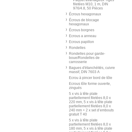
Paquet avantageux Tiges
filetées M10, 1 m, DIN
976/4.8, 50 Pièces
Écrous hexagonaux
Écrous de blocage
hexagonaux
Écrous borgnes
Ecrous a anneau
Ecrous papillon
Rondelles
Rondelles pour garde-
boue/Rondelles de
carrosserie
Bagues d'étanchéités, cuivre
massif, DIN 7603 A
Ecrou à pincer bord de tôle
Ecrous tôle forme ouverte,
zingués
5 x vis à tête plate
partiellement filetées 8,0 x
220 mm, 5 x vis à tête plate
partiellement filetées 8,0 x
240 mm + 2 x set d’embouts
gratuit T 40
5 x vis à tête plate
partiellement filetées 8,0 x
180 mm, 5 x vis à tête plate