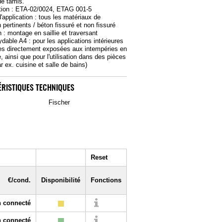
e tamis.
tion : ETA-02/0024, ETAG 001-5
'application : tous les matériaux de
 pertinents / béton fissuré et non fissuré
n : montage en saillie et traversant
ydable A4 : pour les applications intérieures
res directement exposées aux intempéries en
, ainsi que pour l'utilisation dans des pièces
 ex. cuisine et salle de bains)
RISTIQUES TECHNIQUES
Fischer
Reset
€/cond.
Disponibilité
Fonctions
 connecté
 connecté