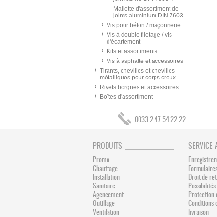
Mallette d'assortiment de
joints aluminium DIN 7603
Vis pour béton / maçonnerie
Vis à double filetage / vis
d'écartement
Kits et assortiments
Vis à asphalte et accessoires
Tirants, chevilles et chevilles
métalliques pour corps creux
Rivets borgnes et accessoires
Boîtes d'assortiment
0033 2 47 54 22 22
PRODUITS
SERVICE 
Promo
Enregistre
Chauffage
Formulaires
Installation
Droit de re
Sanitaire
Possibilit
Agencement
Protection 
Outillage
Conditions 
Ventilation
livraison