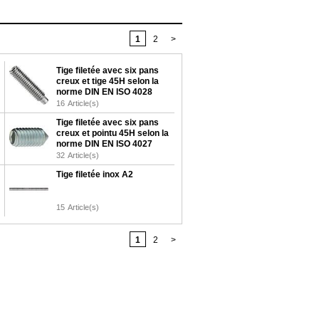
1
2
>
Tige filetée avec six pans
creux et tige 45H selon la
norme DIN EN ISO 4028
16
Article(s)
Tige filetée avec six pans
creux et pointu 45H selon la
norme DIN EN ISO 4027
galvanisée
32
Article(s)
Tige filetée inox A2
15
Article(s)
1
2
>