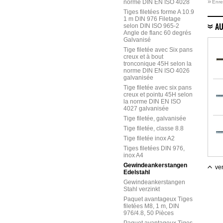
»
norme DIN EN ISO 4028
Enre
Tiges filetées forme A 10.9
1 m DIN 976 Filetage
selon DIN ISO 965-2
AU
Angle de flanc 60 degrés
Galvanisé
Tige filetée avec Six pans
creux et à bout
tronconique 45H selon la
norme DIN EN ISO 4026
galvanisée
Tige filetée avec six pans
creux et pointu 45H selon
la norme DIN EN ISO
4027 galvanisée
Tige filetée, galvanisée
Tige filetée, classe 8.8
Tige filetée inox A2
Tiges filetées DIN 976,
inox A4
Gewindeankerstangen
ver
Edelstahl
Gewindeankerstangen
Stahl verzinkt
Paquet avantageux Tiges
filetées M8, 1 m, DIN
976/4.8, 50 Pièces