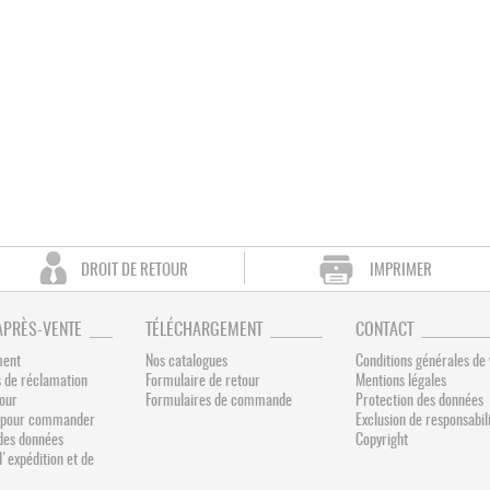
DROIT DE RETOUR
IMPRIMER
APRÈS-VENTE
TÉLÉCHARGEMENT
CONTACT
ment
Nos catalogues
Conditions générales de
 de réclamation
Formulaire de retour
Mentions légales
tour
Formulaires de commande
Protection des données
és pour commander
Exclusion de responsabil
des données
Copyright
d'expédition et de