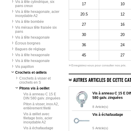
Vis à tête cylindrique, six
17
10
pans creux
Vis à tête hexagonale, acier
20.5
12
inoxydable A2
Vis à tête bombée
27
16
Vis méraux tête fraisée six
pans
30
20
Vis à tête hexagonale
Écrous borgnes
36
24
Bagues de réglage
Vis à tête hexagonale
45
27
Vis à tête hexagonale
»
Enregistrez-vous pour consulter nos prix.
Vis papillon
Crochets et œillets
Crochets à visser et
AUTRES ARTICLES DE CETTE CA
crochets en S
Pitons vis à oeillet
Vis à anneau C 15 E DI
Vis à anneau C 15 E
580 galv. zinguées
DIN 580 galv. zinguées
Piton à visser, inox A2,
8
Article(s)
entièrement fileté
Vis à œillet avec
Vis à échafaudage
filetage bois, acier
inoxydable A2
Vis à échafaudage
5
Article(s)