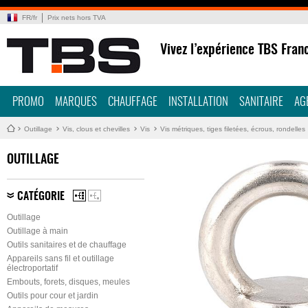
FR
/
fr
Prix nets hors TVA
Vivez l’expérience TBS Fran
PROMO
MARQUES
CHAUFFAGE
INSTALLATION
SANITAIRE
AG
Outillage
Vis, clous et chevilles
Vis
Vis métriques, tiges filetées, écrous, rondelles
OUTILLAGE
CATÉGORIE
Outillage
Outillage à main
Outils sanitaires et de chauffage
Appareils sans fil et outillage
électroportatif
Embouts, forets, disques, meules
Outils pour cour et jardin