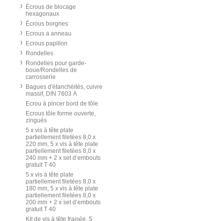
Écrous de blocage
hexagonaux
Écrous borgnes
Ecrous a anneau
Ecrous papillon
Rondelles
Rondelles pour garde-
boue/Rondelles de
carrosserie
Bagues d'étanchéités, cuivre
massif, DIN 7603 A
Ecrou à pincer bord de tôle
Ecrous tôle forme ouverte,
zingués
5 x vis à tête plate
partiellement filetées 8,0 x
220 mm, 5 x vis à tête plate
partiellement filetées 8,0 x
240 mm + 2 x set d’embouts
gratuit T 40
5 x vis à tête plate
partiellement filetées 8,0 x
180 mm, 5 x vis à tête plate
partiellement filetées 8,0 x
200 mm + 2 x set d’embouts
gratuit T 40
Kit de vis à tête fraisée, 5