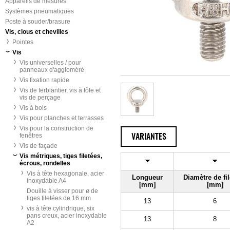
Appareils de mesures
Systèmes pneumatiques
Poste à souder/brasure
Vis, clous et chevilles
Pointes
Vis
Vis universelles / pour
panneaux d'aggloméré
Vis fixation rapide
Vis de ferblantier, vis à tôle et
vis de perçage
Vis à bois
Vis pour planches et terrasses
Vis pour la construction de
fenêtres
VARIANTES
Vis de façade
Vis métriques, tiges filetées,
écrous, rondelles
Vis à tête hexagonale, acier
Longueur
Diamètre de fi
inoxydable A4
[mm]
[mm]
Douille à visser pour ø de
tiges filetées de 16 mm
13
6
vis à tête cylindrique, six
pans creux, acier inoxydable
13
8
A2