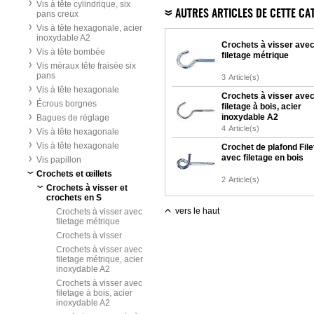
Vis à tête cylindrique, six
AUTRES ARTICLES DE CETTE CA
pans creux
Vis à tête hexagonale, acier
inoxydable A2
Crochets à visser ave
Vis à tête bombée
filetage métrique
Vis méraux tête fraisée six
pans
3
Article(s)
Vis à tête hexagonale
Crochets à visser ave
Écrous borgnes
filetage à bois, acier
inoxydable A2
Bagues de réglage
4
Article(s)
Vis à tête hexagonale
Vis à tête hexagonale
Crochet de plafond File
avec filetage en bois
Vis papillon
Crochets et œillets
2
Article(s)
Crochets à visser et
crochets en S
vers le haut
Crochets à visser avec
filetage métrique
Crochets à visser
Crochets à visser avec
filetage métrique, acier
inoxydable A2
Crochets à visser avec
filetage à bois, acier
inoxydable A2