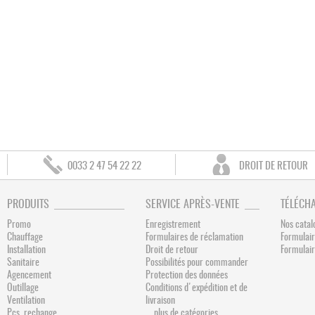
0033 2 47 54 22 22
DROIT DE RETOUR
PRODUITS
SERVICE APRÈS-VENTE
TÉLÉCH
Promo
Enregistrement
Nos catal
Chauffage
Formulaires de réclamation
Formulair
Installation
Droit de retour
Formulai
Sanitaire
Possibilités pour commander
Agencement
Protection des données
Outillage
Conditions d'expédition et de
Ventilation
livraison
Pcs. rechange
... plus de catégories