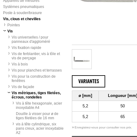
Appareils de mesures
Systèmes pneumatiques
Poste à souder/brasure
Vis, clous et chevilles
Pointes
Vis
Vis universelles / pour
panneaux d'aggloméré
Vis fixation rapide
Vis de ferblantier, vis à tôle et
vis de perçage
Vis à bois
Vis pour planches et terrasses
Vis pour la construction de
fenêtres
VARIANTES
Vis de façade
Vis métriques, tiges filetées,
ø [mm]
Longueur [mm
écrous, rondelles
Vis à tête hexagonale, acier
5,2
50
inoxydable A4
Douille à visser pour ø de
5,2
65
tiges filetées de 16 mm
vis à tête cylindrique, six
»
Enregistrez-vous pour consulter nos prix.
pans creux, acier inoxydable
A2