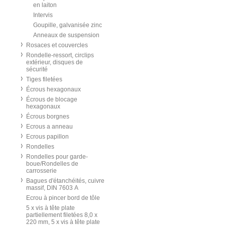
en laiton
Intervis
Goupille, galvanisée zinc
Anneaux de suspension
Rosaces et couvercles
Rondelle-ressort, circlips
extérieur, disques de
sécurité
Tiges filetées
Écrous hexagonaux
Écrous de blocage
hexagonaux
Écrous borgnes
Ecrous a anneau
Ecrous papillon
Rondelles
Rondelles pour garde-
boue/Rondelles de
carrosserie
Bagues d'étanchéités, cuivre
massif, DIN 7603 A
Ecrou à pincer bord de tôle
5 x vis à tête plate
partiellement filetées 8,0 x
220 mm, 5 x vis à tête plate