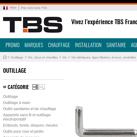
FR
/
fr
Prix nets hors TVA
Vivez l’expérience TBS Fran
PROMO
MARQUES
CHAUFFAGE
INSTALLATION
SANITAIRE
AG
Outillage
Vis, clous et chevilles
Vis
Vis métriques, tiges filetées, écrous, rondelles
OUTILLAGE
CATÉGORIE
Outillage
Outillage à main
Outils sanitaires et de chauffage
Appareils sans fil et outillage
électroportatif
Embouts, forets, disques, meules
Outils pour cour et jardin