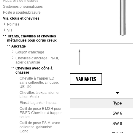
Appareils de mesures
Systèmes pneumatiques
Poste à souder/brasure
Vis, clous et chevilles
Pointes
Vis
Tirants, chevilles et chevilles
métalliques pour corps creux
Ancrage
Goujon d'ancrage
Chevilles d'ancrage FNA II,
acier galvanisé
Chevilles avec cône à
chasser
Cheville à frapper ED
VARIANTES
sans collerette, zinguée,
UE : 50
Chevilles à expansion en
laiton Metrix
Einschlaganker Impact
Type
Outil de pose E MSH pour
ES/ED Chevilles à frapper
SW 6
seules
Outil de pose ES M, avec
SW 8
collerette, galvanisé
Cond.