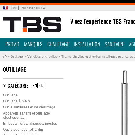
FR
/
fr
Prix nets hors TVA
Vivez l’expérience TBS Fran
PROMO
MARQUES
CHAUFFAGE
INSTALLATION
SANITAIRE
AG
Outillage
Vis, clous et chevilles
Tirants, chevilles et chevilles métalliques pour corps 
OUTILLAGE
CATÉGORIE
Outillage
Outillage à main
Outils sanitaires et de chauffage
Appareils sans fil et outillage
électroportatif
Embouts, forets, disques, meules
Outils pour cour et jardin