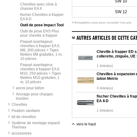
SW 10
Chevilles avec cône à
chasser EA II
SW 12
fischer Chevilles à frapper
EA II-D
»
Enregistrez-vous pour consulter nos prix.
Outil de pose Impact Tool
Outil de pose EHS Plus
pour cheville à frapper
AUTRES ARTICLES DE CETTE CA
Paquet avantageux
chevilles à frapper EA II,
M8, 300 pièces + Tiges
Cheville à frapper ED 
filetées M8 gratuites, 1 m,
collerette, zinguée, UE 
10 pièces
Paquet avantageux
1
Article(s)
chevilles à frapper EA II,
M10, 250 pièces + Tiges
Chevilles à expansion 
filetées M10 gratuites, 1
laiton Metrix
m, 10 pièces
ancre pour béton
3
Article(s)
Ancrage pour charges
fischer Chevilles à fra
lourdes
EA II-D
Chevilles
Fixation sanitaire
1
Article(s)
kit de chevilles
Système de montage espacé
vers le haut
Thermax
accessoires