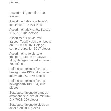
pièces
PowerFast II, en boîte, 110
Pièces
Assortiment de vis WIROX®,
tête fraisée T-STAR Plus
Assortiment de vis, tête fraisée
T -STAR Plus inox A2
Assortiments de vis, tête
fraisée, Torx® + Jeu d'embouts
en L-BOXX® 102, filetage
complet et partiel, 3017 pièces
Assortiments de vis, tête
fraisée, Torx® en L-BOXX®
Mini, filetage complet et partiel,
702 pièces
Boîte assortiment d'écrous
hexagonaux DIN 934 en acier
inoxydable A2, 366 pièces
Boîte assortiment d'écrous
hexagonaux DIN 934, 402
pièces
Boîte assortiment de bagues
d'étanchéité cuivre/aluminium,
DIN 7603, 160 pièces
Boîte assortiment de clous en
acier bleui, 850 pièces