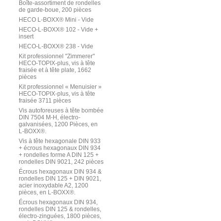
Boîte-assortiment de rondelles
de garde-boue, 200 pièces
HECO L-BOXX® Mini - Vide
HECO-L-BOXX® 102 - Vide +
insert
HECO-L-BOXX® 238 - Vide
Kit professionnel "Zimmerer"
HECO-TOPIX-plus, vis à tête
fraisée et à tête plate, 1662
pièces
Kit professionnel « Menuisier »
HECO-TOPIX-plus, vis à tête
fraisée 3711 pièces
Vis autoforeuses à tête bombée
DIN 7504 M-H, électro-
galvanisées, 1200 Pièces, en
L-BOXX®.
Vis à tête hexagonale DIN 933
+ écrous hexagonaux DIN 934
+ rondelles forme A DIN 125 +
rondelles DIN 9021, 242 pièces
Écrous hexagonaux DIN 934 &
rondelles DIN 125 + DIN 9021,
acier inoxydable A2, 1200
pièces, en L-BOXX®.
Écrous hexagonaux DIN 934,
rondelles DIN 125 & rondelles,
électro-zinguées, 1800 pièces,