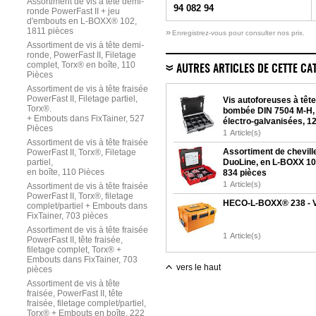
Assortiment de vis à tête demi-
94 082 94
ronde PowerFast II + jeu
d'embouts en L-BOXX® 102,
1811 pièces
»
Enregistrez-vous pour consulter nos prix.
Assortiment de vis à tête demi-
ronde, PowerFast II, Filetage
complet, Torx® en boîte, 110
AUTRES ARTICLES DE CETTE CA
Pièces
Assortiment de vis à tête fraisée
PowerFast II, Filetage partiel,
Vis autoforeuses à tête
Torx®.
bombée DIN 7504 M-H,
+ Embouts dans FixTainer, 527
électro-galvanisées, 1
Pièces
Pièces, en L-BOXX®.
1
Article(s)
Assortiment de vis à tête fraisée
Assortiment de chevill
PowerFast II, Torx®, Filetage
partiel,
DuoLine, en L-BOXX 1
en boîte, 110 Pièces
834 pièces
1
Article(s)
Assortiment de vis à tête fraisée
PowerFast II, Torx®, filetage
HECO-L-BOXX® 238 - 
complet/partiel + Embouts dans
FixTainer, 703 pièces
Assortiment de vis à tête fraisée
1
Article(s)
PowerFast II, tête fraisée,
filetage complet, Torx® +
Embouts dans FixTainer, 703
vers le haut
pièces
Assortiment de vis à tête
fraisée, PowerFast II, tête
fraisée, filetage complet/partiel,
Torx® + Embouts en boîte, 222