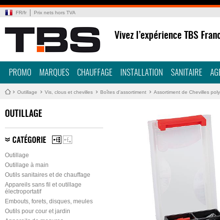
FR
/
fr
Prix nets hors TVA
Vivez l’expérience TBS Fran
PROMO
MARQUES
CHAUFFAGE
INSTALLATION
SANITAIRE
AG
Outillage
Vis, clous et chevilles
Boîtes d'assortiment
Assortiment de Chevilles poly
OUTILLAGE
CATÉGORIE
Outillage
Outillage à main
Outils sanitaires et de chauffage
Appareils sans fil et outillage
électroportatif
Embouts, forets, disques, meules
Outils pour cour et jardin