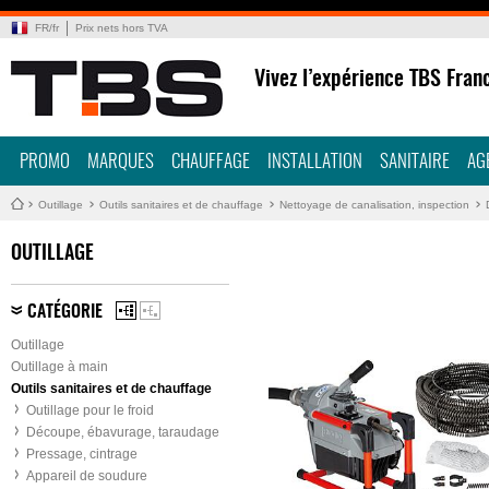
FR
/
fr
Prix nets hors TVA
Vivez l’expérience TBS Fran
PROMO
MARQUES
CHAUFFAGE
INSTALLATION
SANITAIRE
AG
Outillage
Outils sanitaires et de chauffage
Nettoyage de canalisation, inspection
OUTILLAGE
CATÉGORIE
Outillage
Outillage à main
Outils sanitaires et de chauffage
Outillage pour le froid
Découpe, ébavurage, taraudage
Pressage, cintrage
Appareil de soudure