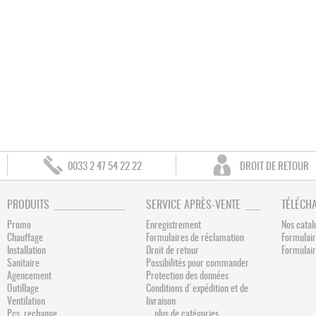
0033 2 47 54 22 22
DROIT DE RETOUR
PRODUITS
SERVICE APRÈS-VENTE
TÉLÉCH
Promo
Enregistrement
Nos catal
Chauffage
Formulaires de réclamation
Formulair
Installation
Droit de retour
Formulai
Sanitaire
Possibilités pour commander
Agencement
Protection des données
Outillage
Conditions d'expédition et de
Ventilation
livraison
Pcs. rechange
... plus de catégories