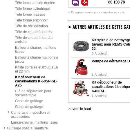
80 190 78
Tête lame croisée dentée
Tête forme cylindrique
»
Enregistrez-vous pour consulter nos prix.
Tête forme massue
Tête forme entonnoir
Tête de récupération
AUTRES ARTICLES DE CETTE CA
Tête de coupe à fourche
Tête de coupe à fourche
Kit spirale de nettoyag
croisée
tuyaux pour REMS Cob
Batteur à chaîne, maillons
22
lisses
3
Article(s)
Batteur à chaîne maillons à
Pompe de détrartage 
picots
Kit de spirales et d'outils 16
et 22 mm
1
Article(s)
Kit déboucheur de
canalisations K-60SP-SE-
Kit déboucheur de
A25
canalisations électriqu
Clé de séparation pour
K400AF
spirales triple
1
Article(s)
Gants de guidage
Gants de guidage
vers le haut
Caméras d´inspection et
accessoires
Lance-chaîne, maillons lisses
Outillage spécial sanitaire