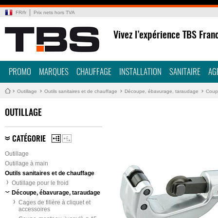
FR
/
fr
Prix nets hors TVA
Vivez l’expérience TBS Fran
PROMO
MARQUES
CHAUFFAGE
INSTALLATION
SANITAIRE
AG
Outillage
Outils sanitaires et de chauffage
Découpe, ébavurage, taraudage
Coup
OUTILLAGE
CATÉGORIE
Outillage
Outillage à main
Outils sanitaires et de chauffage
Outillage pour le froid
Découpe, ébavurage, taraudage
Cages de filière à cliquet et
accessoires