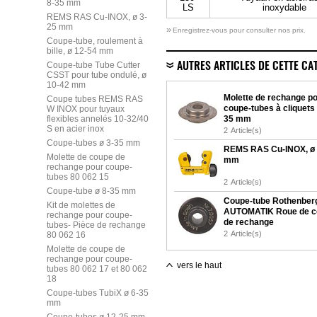
8-35 mm
LS
inoxydable
REMS RAS Cu-INOX, ø 3-
25 mm
»
Enregistrez-vous pour consulter nos prix.
Coupe-tube, roulement à
bille, ø 12-54 mm
Coupe-tube Tube Cutter
AUTRES ARTICLES DE CETTE CA
CSST pour tube ondulé, ø
10-42 mm
Molette de rechange p
Coupe tubes REMS RAS
coupe-tubes à cliquets 
W INOX pour tuyaux
flexibles annelés 10-32/40
35 mm
S en acier inox
2
Article(s)
Coupe-tubes ø 3-35 mm
REMS RAS Cu-INOX, ø 
Molette de coupe de
mm
rechange pour coupe-
tubes 80 062 15
2
Article(s)
Coupe-tube ø 8-35 mm
Coupe-tube Rothenber
Kit de molettes de
AUTOMATIK Roue de c
rechange pour coupe-
de rechange
tubes- Pièce de rechange
2
Article(s)
80 062 16
Molette de coupe de
rechange pour coupe-
vers le haut
tubes 80 062 17 et 80 062
18
Coupe-tubes TubiX ø 6-35
mm