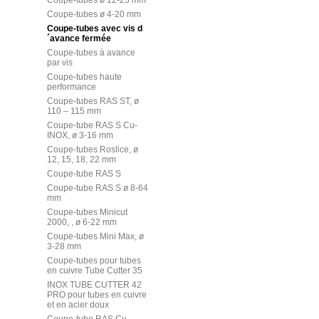
Coupe-tubes ø 12-25 mm
Coupe-tubes ø 4-20 mm
Coupe-tubes avec vis d
´avance fermée
Coupe-tubes à avance
par vis
Coupe-tubes haute
performance
Coupe-tubes RAS ST, ø
110 – 115 mm
Coupe-tube RAS S Cu-
INOX, ø 3-16 mm
Coupe-tubes Roslice, ø
12, 15, 18, 22 mm
Coupe-tube RAS S
Coupe-tube RAS S ø 8-64
mm
Coupe-tubes Minicut
2000, , ø 6-22 mm
Coupe-tubes Mini Max, ø
3-28 mm
Coupe-tubes pour tubes
en cuivre Tube Cutter 35
INOX TUBE CUTTER 42
PRO pour tubes en cuivre
et en acier doux