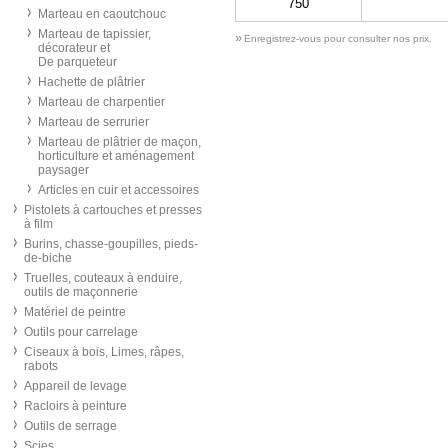
750
Marteau en caoutchouc
Marteau de tapissier,
»
Enregistrez-vous pour consulter nos prix.
décorateur et
De parqueteur
Hachette de plâtrier
Marteau de charpentier
Marteau de serrurier
Marteau de plâtrier de maçon,
horticulture et aménagement
paysager
Articles en cuir et accessoires
Pistolets à cartouches et presses
à film
Burins, chasse-goupilles, pieds-
de-biche
Truelles, couteaux à enduire,
outils de maçonnerie
Matériel de peintre
Outils pour carrelage
Ciseaux à bois, Limes, râpes,
rabots
Appareil de levage
Racloirs à peinture
Outils de serrage
Scies