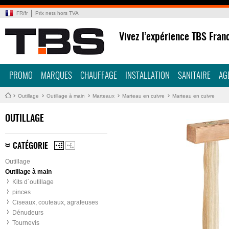
FR
/
fr
Prix nets hors TVA
Vivez l’expérience TBS Fran
PROMO
MARQUES
CHAUFFAGE
INSTALLATION
SANITAIRE
AG
Outillage
Outillage à main
Marteaux
Marteau en cuivre
Marteau en cuivre
OUTILLAGE
CATÉGORIE
Outillage
Outillage à main
Kits d´outillage
pinces
Ciseaux, couteaux, agrafeuses
Dénudeurs
Tournevis