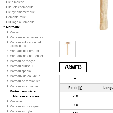
Clé á molette
Cliquets et embouts
Clé dynamométrique
Démonte-roue
Outillage automobile
Marteaux
Masse
Marteaux et accessoires
Marteau anti-rebond et
accessoires
Marteaux de serrurier
Marteaux de charpentier
Marteau de maçon
Marteau burineur
VARIANTES
Marteau spécial
Marteaux de couvreur
Marteau de ferblantier
Marteau en aluminium
Poids [g]
Longu
Marteau en cuivre
250
Marteau en cuivre
Massette
500
Marteau en plastique
Marteau en nylon