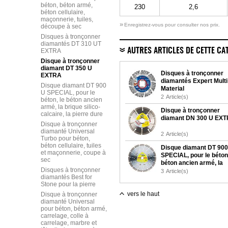
béton, béton armé,
230
2,6
béton cellulaire,
maçonnerie, tuiles,
»
Enregistrez-vous pour consulter nos prix.
découpe à sec
Disques à tronçonner
diamantés DT 310 UT
AUTRES ARTICLES DE CETTE CA
EXTRA
Disque à tronçonner
diamant DT 350 U
Disques à tronçonner
EXTRA
diamantés Expert Multi
Disque diamant DT 900
Material
U SPECIAL, pour le
2
Article(s)
béton, le béton ancien
armé, la brique silico-
Disque à tronçonner
calcaire, la pierre dure
diamant DN 300 U EX
Disque à tronçonner
diamanté Universal
2
Article(s)
Turbo pour béton,
béton cellulaire, tuiles
Disque diamant DT 900
et maçonnerie, coupe à
SPECIAL, pour le béton,
sec
béton ancien armé, la
Disques à tronçonner
brique silico-calcaire, l
3
Article(s)
diamantés Best for
pierre dure
Stone pour la pierre
vers le haut
Disque à tronçonner
diamanté Universal
pour béton, béton armé,
carrelage, colle à
carrelage, marbre et