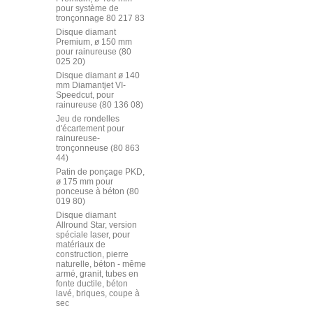
pour système de
tronçonnage 80 217 83
Disque diamant
Premium, ø 150 mm
pour rainureuse (80
025 20)
Disque diamant ø 140
mm Diamantjet VI-
Speedcut, pour
rainureuse (80 136 08)
Jeu de rondelles
d'écartement pour
rainureuse-
tronçonneuse (80 863
44)
Patin de ponçage PKD,
ø 175 mm pour
ponceuse à béton (80
019 80)
Disque diamant
Allround Star, version
spéciale laser, pour
matériaux de
construction, pierre
naturelle, béton - même
armé, granit, tubes en
fonte ductile, béton
lavé, briques, coupe à
sec