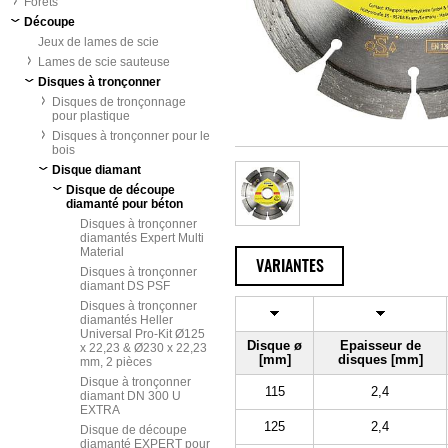
Forets
Découpe
Jeux de lames de scie
Lames de scie sauteuse
Disques à tronçonner
Disques de tronçonnage
pour plastique
Disques à tronçonner pour le
bois
Disque diamant
Disque de découpe
diamanté pour béton
Disques à tronçonner
diamantés Expert Multi
Material
VARIANTES
Disques à tronçonner
diamant DS PSF
Disques à tronçonner
diamantés Heller
Universal Pro-Kit Ø125
Disque ø
Epaisseur de
x 22,23 & Ø230 x 22,23
[mm]
disques [mm]
mm, 2 pièces
Disque à tronçonner
115
2,4
diamant DN 300 U
EXTRA
125
2,4
Disque de découpe
diamanté EXPERT pour