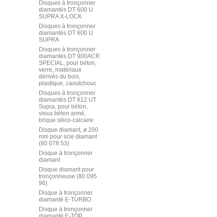
Disques à tronçonner
diamantés DT 600 U
SUPRA X-LOCK
Disques à tronçonner
diamantés DT 600 U
SUPRA
Disques à tronçonner
diamantés DT 900ACR
SPECIAL, pour béton,
verre, matériaux
dérivés du bois,
plastique, caoutchouc
Disques à tronçonner
diamantés DT 612 UT
Supra, pour béton,
vieux béton armé,
brique silico-calcaire
Disque diamant, ø 200
mm pour scie diamant
(80 078 53)
Disque à tronçonner
diamant
Disque diamant pour
tronçonneuse (80 095
96)
Disque à tronçonner
diamanté E-TURBO
Disque à tronçonner
diamanté E-TOP