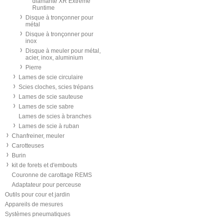
diamanté XR Extreme
Runtime
Disque à tronçonner pour
métal
Disque à tronçonner pour
inox
Disque à meuler pour métal,
acier, inox, aluminium
Pierre
Lames de scie circulaire
Scies cloches, scies trépans
Lames de scie sauteuse
Lames de scie sabre
Lames de scies à branches
Lames de scie à ruban
Chanfreiner, meuler
Carotteuses
Burin
kit de forets et d'embouts
Couronne de carottage REMS
Adaptateur pour perceuse
Outils pour cour et jardin
Appareils de mesures
Systèmes pneumatiques