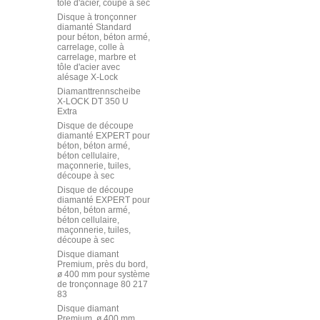
tôle d'acier, coupe à sec
Disque à tronçonner
diamanté Standard
pour béton, béton armé,
carrelage, colle à
carrelage, marbre et
tôle d'acier avec
alésage X-Lock
Diamanttrennscheibe
X-LOCK DT 350 U
Extra
Disque de découpe
diamanté EXPERT pour
béton, béton armé,
béton cellulaire,
maçonnerie, tuiles,
découpe à sec
Disque de découpe
diamanté EXPERT pour
béton, béton armé,
béton cellulaire,
maçonnerie, tuiles,
découpe à sec
Disque diamant
Premium, près du bord,
ø 400 mm pour système
de tronçonnage 80 217
83
Disque diamant
Premium, ø 400 mm