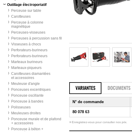
Outillage électroportatif
Perceuse sur table
Carotteuses
Perceuse à colonne
magnétique
Perceuses-visseuses
Perceuses à percussion sans fil
Visseuses à chocs
Perforateurs-burineurs
Perforateurs-burineurs
Marteaux burineurs
Marteaux-piqueurs
Carotteuses diamantées
et accessoires
Meuleuse d'angle
VARIANTES
DOCUMENTS
Ponceuses excentriques
Ponceuse oscillante
Ponceuse à bandes
N° de commande
Polisseuses
80 078 63
Meuleuses droites
Ponceuse murale et de plafond
»
Enregistrez-vous pour consulter nos prix.
+ accessoires
Ponceuse à béton +