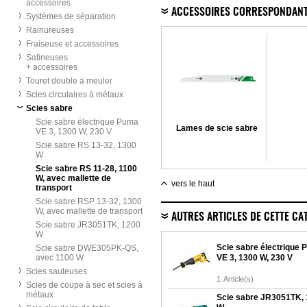
accessoires
ACCESSOIRES CORRESPONDAN
Systèmes de séparation
Rainureuses
Fraiseuse et accessoires
Satineuses
+ accessoires
Touret double à meuler
Scies circulaires à métaux
Scies sabre
Scie sabre électrique Puma
Lames de scie sabre
VE 3, 1300 W, 230 V
Scie sabre RS 13-32, 1300
W
Scie sabre RS 11-28, 1100
W, avec mallette de
vers le haut
transport
Scie sabre RSP 13-32, 1300
W, avec mallette de transport
AUTRES ARTICLES DE CETTE CA
Scie sabre JR3051TK, 1200
W
Scie sabre électrique
Scie sabre DWE305PK-QS,
avec 1100 W
VE 3, 1300 W, 230 V
Scies sauteuses
1
Article(s)
Scies de coupe à sec et scies à
métaux
Scie sabre JR3051TK,