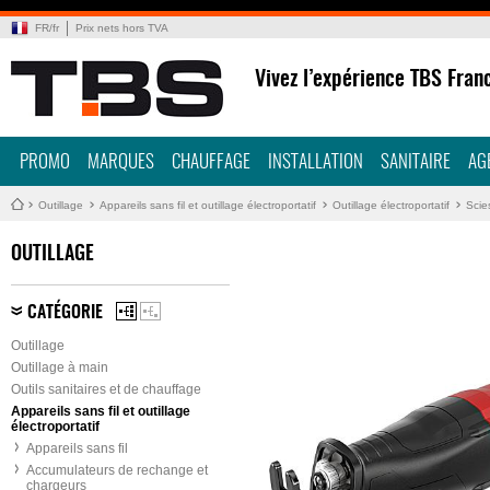
FR
/
fr
Prix nets hors TVA
Vivez l’expérience TBS Fran
PROMO
MARQUES
CHAUFFAGE
INSTALLATION
SANITAIRE
AG
Outillage
Appareils sans fil et outillage électroportatif
Outillage électroportatif
Scie
OUTILLAGE
CATÉGORIE
Outillage
Outillage à main
Outils sanitaires et de chauffage
Appareils sans fil et outillage
électroportatif
Appareils sans fil
Accumulateurs de rechange et
chargeurs