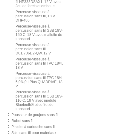
fil HP333DSAX1, 12 V avec
Jeu de forets et embouts
Perceuse-visseuse à
percussion sans fil, 18 V
DHP486
Perceuse-visseuse à
percussion sans fil GSB 18V-
150 C, 18 V avec mallette de
transport
Perceuse-visseuse à
percussion sans fil
DCD706D2-QW, 12 V
Perceuse-visseuse à
percussion sans fil TPC 18/4,
18 V
Perceuse-visseuse à
percussion sans fil TPC 18/4
5,0/4,0 I-Plus QUADRIVE, 18
V
Perceuse-visseuse à
percussion sans fil GSB 18V-
110 C, 18 V avec module
Bluetooth® et coffret de
transport
Pousseur de goujons sans fil
Rabot sans fil
Pistolet à cartouche sans fil
Scie sans fil pour matériaux