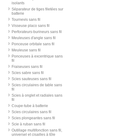
isolants
Séparateur de tiges filetées sur
batterie
Tournevis sans fil
Visseuse placo sans fil
Perforateurs-burineurs sans fil
Meuleuses d'angle sans fil
Ponceuse orbitale sans fil
Meuleuse sans fil
Ponceuses à excentrique sans
fil
Fraiseuses sans fil
Scies sabre sans fil
Scies sauteuses sans fil
Scies circulaires de table sans
fil
Scies à onglet et radiales sans
fil
Coupe-tube à batterie
Scies circulaires sans fil
Scies plongeantes sans fil
Scie à ruban sans fil
Outillage multifonction sans fil,
universel et cisailles à tôle