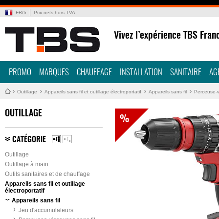
FR
/
fr
Prix nets hors TVA
Vivez l’expérience TBS Fran
PROMO
MARQUES
CHAUFFAGE
INSTALLATION
SANITAIRE
AG
Outillage
Appareils sans fil et outillage électroportatif
Appareils sans fil
Perceuse-v
OUTILLAGE
%
CATÉGORIE
Outillage
Outillage à main
Outils sanitaires et de chauffage
Appareils sans fil et outillage
électroportatif
Appareils sans fil
Jeu d'accumulateurs