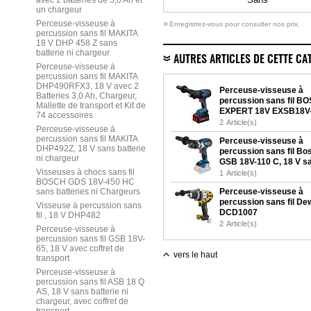
avec 2 batteries de 5,0 Ah et
un chargeur
»
Perceuse-visseuse à
Enregistrez-vous pour consulter nos prix.
percussion sans fil MAKITA
18 V DHP 458 Z sans
batterie ni chargeur
AUTRES ARTICLES DE CETTE CA
Perceuse-visseuse à
percussion sans fil MAKITA
DHP490RFX3, 18 V avec 2
Perceuse-visseuse à
Batteries 3,0 Ah, Chargeur,
percussion sans fil B
Mallette de transport et Kit de
EXPERT 18V EXSB18V
74 accessoires
2
Article(s)
Perceuse-visseuse à
percussion sans fil MAKITA
Perceuse-visseuse à
DHP492Z, 18 V sans batterie
percussion sans fil Bo
ni chargeur
GSB 18V-110 C, 18 V s
Visseuses à chocs sans fil
Batteries + chargeurs
1
Article(s)
BOSCH GDS 18V-450 HC
sans batteries ni Chargeurs
Perceuse-visseuse à
percussion sans fil De
Visseuse à percussion sans
DCD1007
fil , 18 V DHP482
2
Article(s)
Perceuse-visseuse à
percussion sans fil GSB 18V-
65, 18 V avec coffret de
vers le haut
transport
Perceuse-visseuse à
percussion sans fil ASB 18 Q
AS, 18 V sans batterie ni
chargeur, avec coffret de