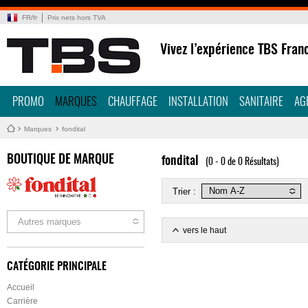
FR
/
fr
Prix nets hors TVA
Vivez l’expérience TBS Fran
PROMO
MARQUES
CHAUFFAGE
INSTALLATION
SANITAIRE
AG
Marques
fondital
BOUTIQUE DE MARQUE
fondital
(0 - 0 de 0 Résultats)
Trier :
Autres marques
vers le haut
CATÉGORIE PRINCIPALE
Accueil
Carrière