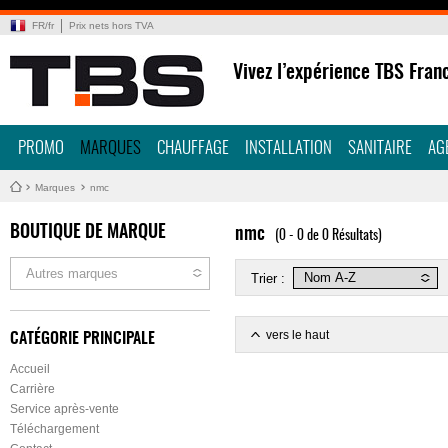
FR
/
fr
Prix nets hors TVA
Vivez l’expérience TBS Fran
PROMO
MARQUES
CHAUFFAGE
INSTALLATION
SANITAIRE
AG
Marques
nmc
BOUTIQUE DE MARQUE
nmc
(0 - 0 de 0 Résultats)
Autres marques
Trier :
vers le haut
CATÉGORIE PRINCIPALE
Accueil
Carrière
Service après-vente
Téléchargement