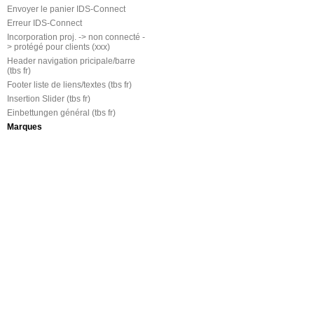
Envoyer le panier IDS-Connect
Erreur IDS-Connect
Incorporation proj. -> non connecté -
> protégé pour clients (xxx)
Header navigation pricipale/barre
(tbs fr)
Footer liste de liens/textes (tbs fr)
Insertion Slider (tbs fr)
Einbettungen général (tbs fr)
Marques