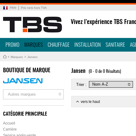
FR
/
fr
Prix nets hors TVA
Vivez l’expérience TBS Fran
PROMO
MARQUES
CHAUFFAGE
INSTALLATION
SANITAIRE
AG
Marques
Jansen
BOUTIQUE DE MARQUE
Jansen
(0 - 0 de 0 Résultats)
Trier :
Autres marques
vers le haut
CATÉGORIE PRINCIPALE
Accueil
Carrière
Service après-vente