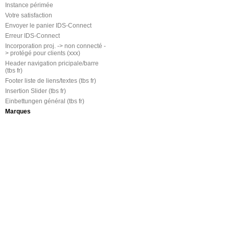
Instance périmée
Votre satisfaction
Envoyer le panier IDS-Connect
Erreur IDS-Connect
Incorporation proj. -> non connecté -
> protégé pour clients (xxx)
Header navigation pricipale/barre
(tbs fr)
Footer liste de liens/textes (tbs fr)
Insertion Slider (tbs fr)
Einbettungen général (tbs fr)
Marques