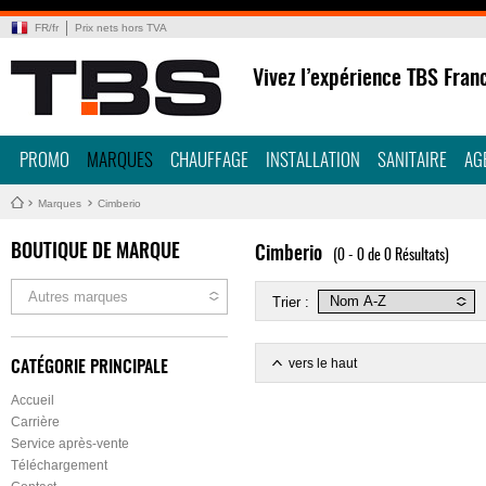
FR
/
fr
Prix nets hors TVA
Vivez l’expérience TBS Fran
PROMO
MARQUES
CHAUFFAGE
INSTALLATION
SANITAIRE
AG
Marques
Cimberio
BOUTIQUE DE MARQUE
Cimberio
(0 - 0 de 0 Résultats)
Autres marques
Trier :
vers le haut
CATÉGORIE PRINCIPALE
Accueil
Carrière
Service après-vente
Téléchargement