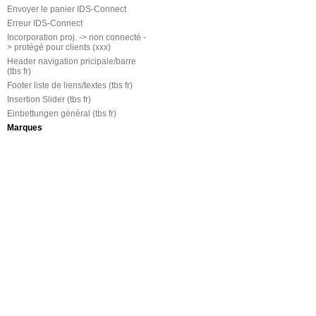
Envoyer le panier IDS-Connect
Erreur IDS-Connect
Incorporation proj. -> non connecté -
> protégé pour clients (xxx)
Header navigation pricipale/barre
(tbs fr)
Footer liste de liens/textes (tbs fr)
Insertion Slider (tbs fr)
Einbettungen général (tbs fr)
Marques