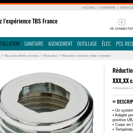
ACCUEIL
CARRIÈRE
SERVIC
z l’expérience TBS France
SE CONNECTE
STALLATION
SANITAIRE
AGENCEMENT
OUTILLAGE
ÉLEC.
PCS. RE
s
Raccords filetés chromés
Réduction
Réduction chromée (mâle x femelle)
Réductio
XXX,XX
€
»
Enregistrez-v
DESCRIP
• Un système
• Adapté po
positive U
• Corps en
• Températu