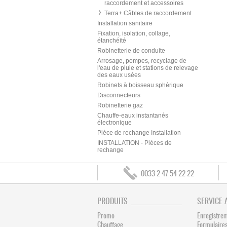
raccordement et accessoires
Terra+ Câbles de raccordement
Installation sanitaire
Fixation, isolation, collage,
étanchéité
Robinetterie de conduite
Arrosage, pompes, recyclage de
l'eau de pluie et stations de relevage
des eaux usées
Robinets à boisseau sphérique
Disconnecteurs
Robinetterie gaz
Chauffe-eaux instantanés
électronique
Pièce de rechange Installation
INSTALLATION - Pièces de
rechange
0033 2 47 54 22 22
PRODUITS
SERVICE 
Promo
Enregistre
Chauffage
Formulaires