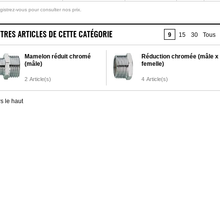
gistrez-vous pour consulter nos prix.
TRES ARTICLES DE CETTE CATÉGORIE
9
15
30
Tous
Mamelon réduit chromé
Réduction chromée (mâle x
(mâle)
femelle)
2
Article(s)
4
Article(s)
s le haut