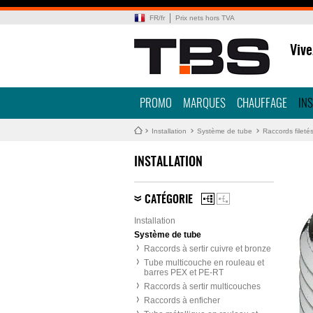
FR
/
fr
Prix nets hors TVA
Vive
PROMO
MARQUES
CHAUFFAGE
IN
Installation
Système de tube
Raccords fileté
INSTALLATION
CATÉGORIE
Installation
Système de tube
Raccords à sertir cuivre et bronze
Tube multicouche en rouleau et
barres PEX et PE-RT
Raccords à sertir multicouches
Raccords à enficher