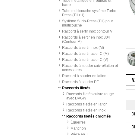
Tube métallique en rouleau et
barre
Tube multicouche système Turbo-
Press (TH+U)
Système Sudo-Press (TH) pour
multicouche
Raccord à sertir inox contour V
Raccords à sertir en inox 304
(Contour M)
Raccords à sertir inox (M)
Raccords à sertir acier C (M)
Raccords à sertir acier C (V)
Raccords à souder cuivre/laiton et
accessoires
Raccord à souder en laiton
V
Raccords à souder PE
Raccords filetés
Raccords filetés cuivre rouge
avec DVGW
Raccords filetés en laiton
Raccords filetés en inox
DN
Raccords filetés chromés
Équerres
DN
Manchon
Pièce en T