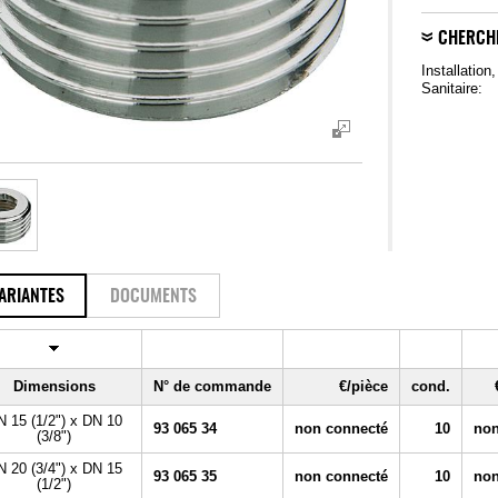
CHERCH
Installation
Sanitaire:
ARIANTES
DOCUMENTS
Dimensions
N° de commande
€/pièce
cond.
 15 (1/2") x DN 10
93 065 34
non connecté
10
non
(3/8")
 20 (3/4") x DN 15
93 065 35
non connecté
10
non
(1/2")