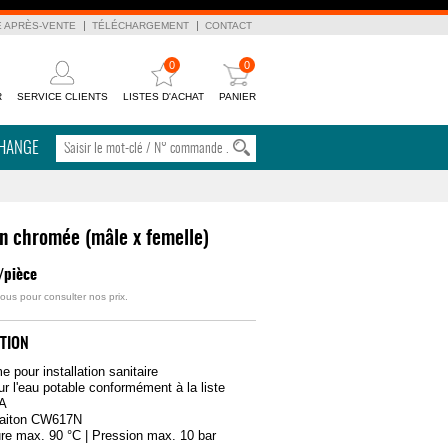
E APRÈS-VENTE
TÉLÉCHARGEMENT
CONTACT
0
0
R
SERVICE CLIENTS
LISTES D'ACHAT
PANIER
CHANGE
n chromée (mâle x femelle)
/pièce
ous pour consulter nos prix.
TION
 pour installation sanitaire
ur l'eau potable conformément à la liste
BA
 laiton CW617N
re max. 90 °C | Pression max. 10 bar