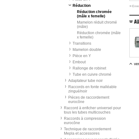
Réduction
»
Enre
Réduction chromée
(mâle x femelle)
AU
Mamelon réduit chromé
(mâle)
Réduction chromée (mâle
x femelle)
Transitions
Mamelon double
Pièce en Y
Embout
ver
Rallonge de robinet
Tube en cuivre chromé
Adaptateur tube noir
Raccords en fonte malléable
zingué/noir
Pièces de raccordement
eurocône
Raccord à enficher universel pour
tous les tubes multicouches
Raccords à compression
eurocône
Technique de raccordement
Mepla et accessoires