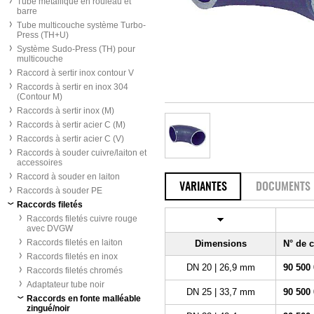
Tube métallique en rouleau et
barre
Tube multicouche système Turbo-
Press (TH+U)
Système Sudo-Press (TH) pour
multicouche
Raccord à sertir inox contour V
Raccords à sertir en inox 304
(Contour M)
Raccords à sertir inox (M)
Raccords à sertir acier C (M)
Raccords à sertir acier C (V)
Raccords à souder cuivre/laiton et
accessoires
Raccord à souder en laiton
VARIANTES
DOCUMENTS
Raccords à souder PE
Raccords filetés
Raccords filetés cuivre rouge
avec DVGW
Raccords filetés en laiton
Dimensions
N° de
Raccords filetés en inox
DN 20 | 26,9 mm
90 500
Raccords filetés chromés
Adaptateur tube noir
DN 25 | 33,7 mm
90 500
Raccords en fonte malléable
zingué/noir