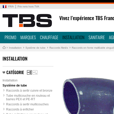
FR
/
fr
Prix nets hors TVA
Vivez l’expérience TBS Fran
PROMO
MARQUES
CHAUFFAGE
INSTALLATION
SANITAIRE
AG
Installation
Système de tube
Raccords filetés
Raccords en fonte malléable zingué
INSTALLATION
CATÉGORIE
Installation
Système de tube
Raccords à sertir cuivre et bronze
Tube multicouche en rouleau et
barres PEX et PE-RT
Raccords à sertir multicouches
Raccords à enficher