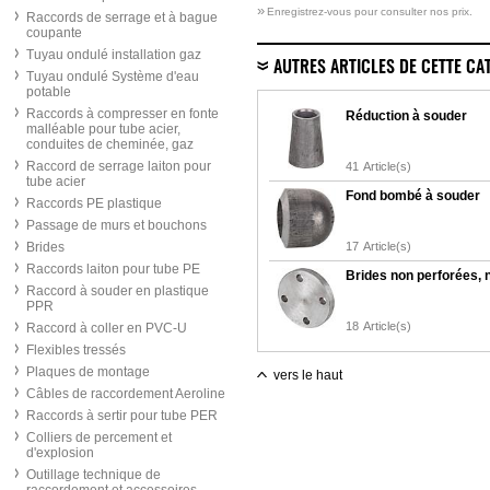
»
Enregistrez-vous pour consulter nos prix.
Raccords de serrage et à bague
coupante
Tuyau ondulé installation gaz
AUTRES ARTICLES DE CETTE CA
Tuyau ondulé Système d'eau
potable
Raccords à compresser en fonte
Réduction à souder
malléable pour tube acier,
conduites de cheminée, gaz
Raccord de serrage laiton pour
41
Article(s)
tube acier
Fond bombé à souder
Raccords PE plastique
Passage de murs et bouchons
Brides
17
Article(s)
Raccords laiton pour tube PE
Brides non perforées, n
Raccord à souder en plastique
PPR
18
Article(s)
Raccord à coller en PVC-U
Flexibles tressés
Plaques de montage
vers le haut
Câbles de raccordement Aeroline
Raccords à sertir pour tube PER
Colliers de percement et
d'explosion
Outillage technique de