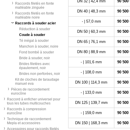
DN 32 | 42,4 mm
90 500
Raccords filetés en fonte
malléable zinguée
DN 40 | 48,3 mm
90 500
Raccords filetés en fonte
malléable noire
- | 57,0 mm
90 500
Raccords à souder acier
Réduction à souder
DN 50 | 60,3 mm
90 500
Coude à souder
Té inégal à souder
DN 65 | 76,1 mm
90 500
Manchon à souder, noire
DN 80 | 88,9 mm
90 500
Fond bombé à souder
Bride à souder, noir
- | 101,6 mm
90 500
Brides filetées avec
épaulement, noir
- | 108,0 mm
90 500 
Brides non perforées, noir
Kit de cloches de taraudage
DN 100 | 114,3 mm
90 500
manuel eva
Pièces de raccordement
- | 133,0 mm
90 500
eurocône
Raccord à enficher universel pour
DN 125 | 139,7 mm
90 500
tous les tubes multicouches
Raccords à compression
- | 159,0 mm
90 500
eurocône
Technique de raccordement
DN 150 | 168,3 mm
90 500
Mepla et accessoires
Accessoires pour raccords filetés