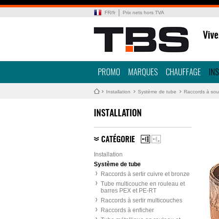
FR
/
fr
Prix nets hors TVA
Vive
PROMO
MARQUES
CHAUFFAGE
IN
Installation
Système de tube
Raccords à soud
INSTALLATION
CATÉGORIE
Installation
Système de tube
Raccords à sertir cuivre et bronze
Tube multicouche en rouleau et
barres PEX et PE-RT
Raccords à sertir multicouches
Raccords à enficher