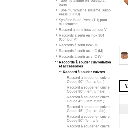
Tube métallique en rouleau et
barre
Tube multicouche système Turbo-
Press (TH+U)
Système Sudo-Press (TH) pour
multicouche
Raccord à sertir inox contour V
Raccords à sertir en inox 304
(Contour M)
Raccords à sertir inox (M)
Raccords à sertir acier C (M)
Raccords à sertir acier C (V)
Raccords à souder cuivre/laiton
et accessoires
Raccord à souder cuivres
Raccord à souder en cuivre
Coude 90°, (fem. x fem.)
V
Raccord à souder en cuivre
Coude 90°, (fem. x mâle)
Raccord à souder en cuivre
Coude 45°, (fem. x fem.)
Raccord à souder en cuivre
Coude 45°, (fem. x mâle)
Raccord à souder en cuivre
Coude 90° (fem. x fem.)
Raccord à souder en cuivre