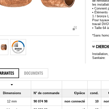
de refroidis
les installa
• Convient p
• Éléments 
1 / bronze
Pour tuyaux
travail DV
• Taille 6
*Sans hom
CHERCH
Installation
Sanitaire:
ARIANTES
DOCUMENTS
Dimensions
N° de commande
€/pièce
cond.
12 mm
90 074 98
non connecté
10
non