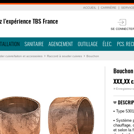
ACCUEIL
CARRIÈRE
SERVIC
z l’expérience TBS France
SE CONNECTE
STALLATION
SANITAIRE
AGENCEMENT
OUTILLAGE
ÉLEC.
PCS. RE
er cuivre/laiton et accessoires
Raccord à souder cuivres
Bouchon
Bouchon
XXX,XX
€
»
Enregistrez-v
DESCRIP
• Type 5301
• Système p
chauffage, 
et selon la 