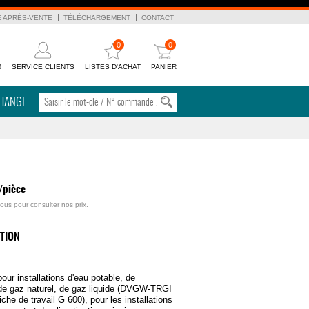
E APRÈS-VENTE
TÉLÉCHARGEMENT
CONTACT
0
0
R
SERVICE CLIENTS
LISTES D'ACHAT
PANIER
CHANGE
/pièce
ous pour consulter nos prix.
TION
our installations d'eau potable, de
de gaz naturel, de gaz liquide (DVGW-TRGI
fiche de travail G 600), pour les installations