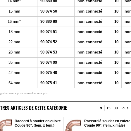
14 mm*
90 880 88
non connecté
10
non
15 mm
90 074 50
non connecté
10
non
16 mm*
90 880 89
non connecté
10
non
18 mm
90 074 51
non connecté
10
non
22 mm
90 074 52
non connecté
10
non
28 mm
90 074 53
non connecté
10
non
35 mm
90 074 99
non connecté
10
non
42 mm
90 075 40
non connecté
10
non
54 mm
90 075 41
non connecté
10
non
gistrez-vous pour consulter nos prix.
TRES ARTICLES DE CETTE CATÉGORIE
9
15
30
Tous
Raccord à souder en cuivre
Raccord à souder en cuivre
Coude 90°, (fem. x fem.)
Coude 90°, (fem. x mâle)