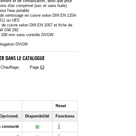
sement et de climatisation, ainsi que pour
tions d'air comprimé (sec et sans huile)
our l'eau potable
de sertissage en cuivre selon DIN EN 1254-
 LG1 ou UE5
 de cuivre selon DIN EN 1057 et fiche de
GW GW 292
4 à 108 mm sans contrôle DVGW
ologation DVGW
ER DANS LE CATALOGUE
, Chauffage,
Page
63
Reset
€/pc/cond.
Disponibilité
Fonctions
 connecté