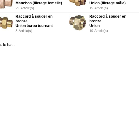
Manchon (filetage femelle)
Union (filetage mâle)
29
Article(s)
15
Article(s)
Raccord à souder en
Raccord à souder en
bronze
bronze
Union écrou tournant
Union
8
Article(s)
10
Article(s)
s le haut