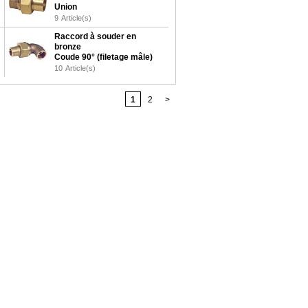
Union
9
Article(s)
Raccord à souder en
bronze
Coude 90° (filetage mâle)
10
Article(s)
1
2
>