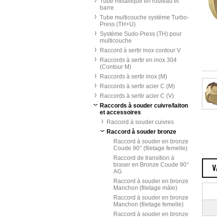
Tube métallique en rouleau et
barre
Tube multicouche système Turbo-
Press (TH+U)
Système Sudo-Press (TH) pour
multicouche
Raccord à sertir inox contour V
Raccords à sertir en inox 304
(Contour M)
Raccords à sertir inox (M)
Raccords à sertir acier C (M)
Raccords à sertir acier C (V)
Raccords à souder cuivre/laiton
et accessoires
Raccord à souder cuivres
Raccord à souder bronze
Raccord à souder en bronze
Coude 90° (filetage femelle)
Raccord de transition à
braser en Bronze Coude 90°
V
AG
Raccord à souder en bronze
Manchon (filetage mâle)
Raccord à souder en bronze
Manchon (filetage femelle)
Raccord à souder en bronze