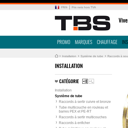
FR
/
fr
Prix nets hors TVA
Vive
PROMO
MARQUES
CHAUFFAGE
IN
Installation
Système de tube
Raccords à soud
INSTALLATION
CATÉGORIE
Installation
Système de tube
Raccords à sertir cuivre et bronze
Tube multicouche en rouleau et
barres PEX et PE-RT
Raccords à sertir multicouches
Raccords à enficher