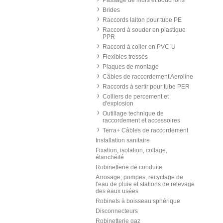
Passage de murs et bouchons
Brides
Raccords laiton pour tube PE
Raccord à souder en plastique
PPR
Raccord à coller en PVC-U
Flexibles tressés
Plaques de montage
Câbles de raccordement Aeroline
Raccords à sertir pour tube PER
Colliers de percement et
d'explosion
Outillage technique de
raccordement et accessoires
Terra+ Câbles de raccordement
Installation sanitaire
Fixation, isolation, collage,
étanchéité
Robinetterie de conduite
Arrosage, pompes, recyclage de
l'eau de pluie et stations de relevage
des eaux usées
Robinets à boisseau sphérique
Disconnecteurs
Robinetterie gaz