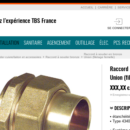
ACCUEIL
CARRIÈRE
SERVIC
z l’expérience TBS France
SE CONNECTE
STALLATION
SANITAIRE
AGENCEMENT
OUTILLAGE
ÉLEC.
PCS. RE
Raccord à souder en bronze
er cuivre/laiton et accessoires
Raccord à souder bronze
Union (filetage femelle)
Raccord 
Union (fi
XXX,XX
€
»
Enregistrez-v
DESCRIP
• étanchéit
• Type 434