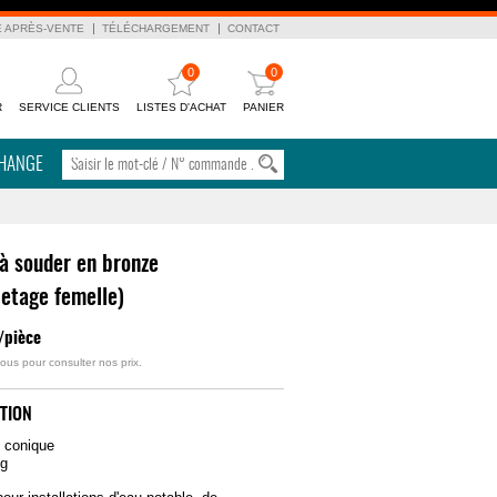
E APRÈS-VENTE
TÉLÉCHARGEMENT
CONTACT
0
0
R
SERVICE CLIENTS
LISTES D'ACHAT
PANIER
CHANGE
à souder en bronze
letage femelle)
/pièce
ous pour consulter nos prix.
TION
é conique
0g