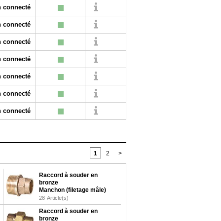
 connecté
 connecté
 connecté
 connecté
 connecté
 connecté
 connecté
1
2
>
Raccord à souder en
bronze
Manchon (filetage mâle)
28
Article(s)
Raccord à souder en
bronze