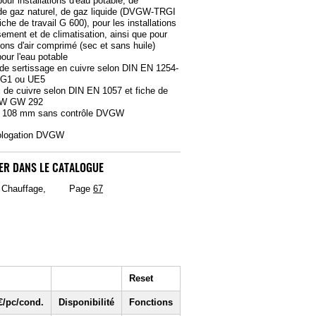
our installations d'eau potable, de
de gaz naturel, de gaz liquide (DVGW-TRGI
fiche de travail G 600), pour les installations
sement et de climatisation, ainsi que pour
tions d'air comprimé (sec et sans huile)
our l'eau potable
de sertissage en cuivre selon DIN EN 1254-
 LG1 ou UE5
 de cuivre selon DIN EN 1057 et fiche de
GW GW 292
4 à 108 mm sans contrôle DVGW
ologation DVGW
ER DANS LE CATALOGUE
, Chauffage,
Page
67
Reset
€/pc/cond.
Disponibilité
Fonctions