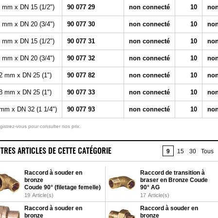
 mm x DN 15 (1/2")
90 077 29
non connecté
10
non
 mm x DN 20 (3/4")
90 077 30
non connecté
10
non
 mm x DN 15 (1/2")
90 077 31
non connecté
10
non
 mm x DN 20 (3/4")
90 077 32
non connecté
10
non
2 mm x DN 25 (1")
90 077 82
non connecté
10
non
8 mm x DN 25 (1")
90 077 33
non connecté
10
non
mm x DN 32 (1 1/4")
90 077 93
non connecté
10
non
gistrez-vous pour consulter nos prix.
TRES ARTICLES DE CETTE CATÉGORIE
9
15
30
Tous
Raccord à souder en
Raccord de transition à
bronze
braser en Bronze Coude
Coude 90° (filetage femelle)
90° AG
19
Article(s)
17
Article(s)
Raccord à souder en
Raccord à souder en
bronze
bronze