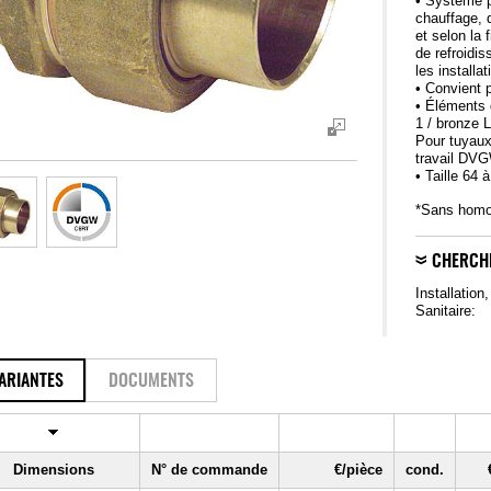
• Système p
chauffage, 
et selon la 
de refroidis
les installa
• Convient p
• Éléments 
1 / bronze
Pour tuyaux
travail DV
• Taille 6
*Sans hom
CHERCH
Installation
Sanitaire:
ARIANTES
DOCUMENTS
Dimensions
N° de commande
€/pièce
cond.