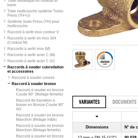
Tube métallique en rouleau et
barre
Tube multicouche système Turbo-
Press (TH+U)
Système Sudo-Press (TH) pour
multicouche
Raccord à sertir inox contour V
Raccords à sertir en inox 304
(Contour M)
Raccords à sertir inox (M)
Raccords à sertir acier C (M)
Raccords à sertir acier C (V)
Raccords à souder cuivre/laiton
et accessoires
Raccord à souder cuivres
Raccord à souder bronze
Raccord à souder en bronze
Coude 90° (filetage femelle)
Raccord de transition à
VARIANTES
DOCUMENTS
braser en Bronze Coude 90°
AG
Raccord à souder en bronze
Manchon (filetage mâle)
Raccord à souder en bronze
Dimensions
N° de
Manchon (filetage femelle)
Raccord à souder en bronze
12 mm x DN 15 (1/2")
90 078