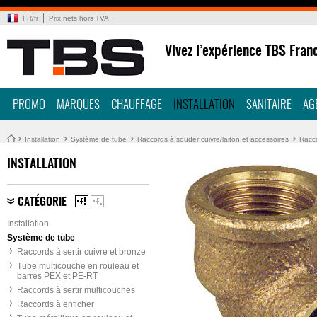
FR
/
fr
Prix nets hors TVA
Vivez l’expérience TBS Fran
PROMO
MARQUES
CHAUFFAGE
INSTALLATION
SANITAIRE
AG
Installation
Système de tube
Raccords à souder cuivre/laiton et accessoires
Racc
INSTALLATION
CATÉGORIE
Installation
Système de tube
Raccords à sertir cuivre et bronze
Tube multicouche en rouleau et
barres PEX et PE-RT
Raccords à sertir multicouches
Raccords à enficher