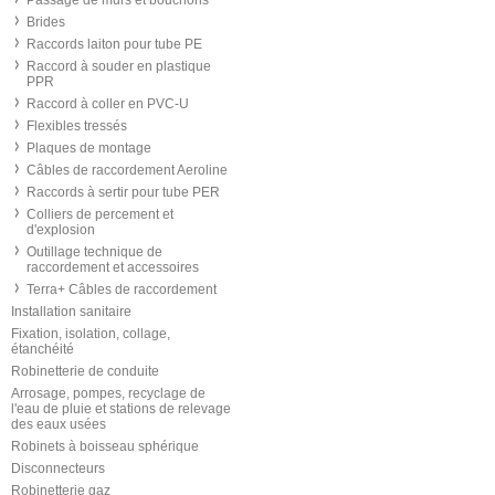
Passage de murs et bouchons
Brides
Raccords laiton pour tube PE
Raccord à souder en plastique
PPR
Raccord à coller en PVC-U
Flexibles tressés
Plaques de montage
Câbles de raccordement Aeroline
Raccords à sertir pour tube PER
Colliers de percement et
d'explosion
Outillage technique de
raccordement et accessoires
Terra+ Câbles de raccordement
Installation sanitaire
Fixation, isolation, collage,
étanchéité
Robinetterie de conduite
Arrosage, pompes, recyclage de
l'eau de pluie et stations de relevage
des eaux usées
Robinets à boisseau sphérique
Disconnecteurs
Robinetterie gaz