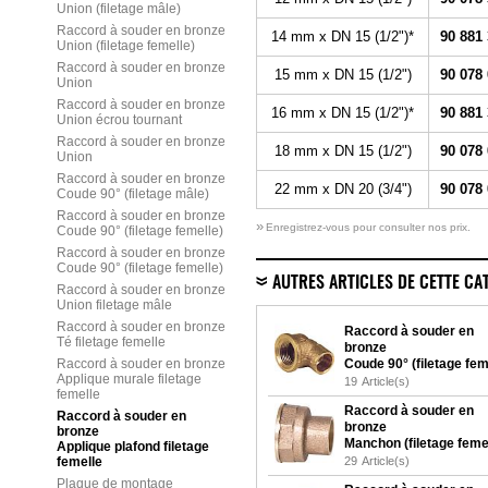
Union (filetage mâle)
Raccord à souder en bronze
14 mm x DN 15 (1/2")*
90 881
Union (filetage femelle)
Raccord à souder en bronze
15 mm x DN 15 (1/2")
90 078
Union
Raccord à souder en bronze
16 mm x DN 15 (1/2")*
90 881
Union écrou tournant
Raccord à souder en bronze
18 mm x DN 15 (1/2")
90 078
Union
Raccord à souder en bronze
22 mm x DN 20 (3/4")
90 078
Coude 90° (filetage mâle)
Raccord à souder en bronze
»
Enregistrez-vous pour consulter nos prix.
Coude 90° (filetage femelle)
Raccord à souder en bronze
Coude 90° (filetage femelle)
AUTRES ARTICLES DE CETTE CA
Raccord à souder en bronze
Union filetage mâle
Raccord à souder en bronze
Raccord à souder en
Té filetage femelle
bronze
Raccord à souder en bronze
Coude 90° (filetage fem
Applique murale filetage
19
Article(s)
femelle
Raccord à souder en
Raccord à souder en
bronze
bronze
Manchon (filetage feme
Applique plafond filetage
femelle
29
Article(s)
Plaque de montage