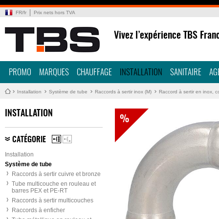
FR
/
fr
Prix nets hors TVA
Vivez l’expérience TBS Fran
PROMO
MARQUES
CHAUFFAGE
INSTALLATION
SANITAIRE
AG
Installation
Système de tube
Raccords à sertir inox (M)
Raccord à sertir en inox, 
INSTALLATION
%
CATÉGORIE
Installation
Système de tube
Raccords à sertir cuivre et bronze
Tube multicouche en rouleau et
barres PEX et PE-RT
Raccords à sertir multicouches
Raccords à enficher