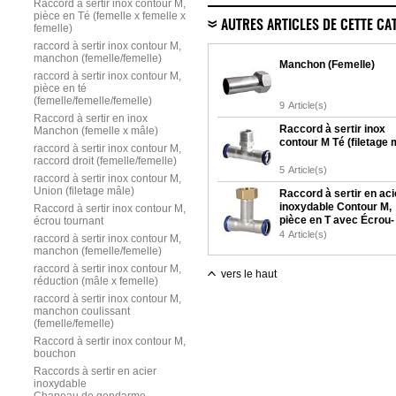
Raccord à sertir inox contour M,
pièce en Té (femelle x femelle x
AUTRES ARTICLES DE CETTE CA
femelle)
raccord à sertir inox contour M,
manchon (femelle/femelle)
Manchon (Femelle)
raccord à sertir inox contour M,
pièce en té
(femelle/femelle/femelle)
9
Article(s)
Raccord à sertir en inox
Raccord à sertir inox
Manchon (femelle x mâle)
contour M Té (filetage 
raccord à sertir inox contour M,
raccord droit (femelle/femelle)
5
Article(s)
raccord à sertir inox contour M,
Union (filetage mâle)
Raccord à sertir en aci
inoxydable Contour M,
Raccord à sertir inox contour M,
pièce en T avec Écrou-
écrou tournant
tournant
4
Article(s)
raccord à sertir inox contour M,
manchon (femelle/femelle)
raccord à sertir inox contour M,
vers le haut
réduction (mâle x femelle)
raccord à sertir inox contour M,
manchon coulissant
(femelle/femelle)
Raccord à sertir inox contour M,
bouchon
Raccords à sertir en acier
inoxydable