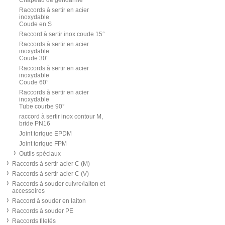
Chapeau de gendarme
Raccords à sertir en acier
inoxydable
Coude en S
Raccord à sertir inox coude 15°
Raccords à sertir en acier
inoxydable
Coude 30°
Raccords à sertir en acier
inoxydable
Coude 60°
Raccords à sertir en acier
inoxydable
Tube courbe 90°
raccord à sertir inox contour M,
bride PN16
Joint torique EPDM
Joint torique FPM
Outils spéciaux
Raccords à sertir acier C (M)
Raccords à sertir acier C (V)
Raccords à souder cuivre/laiton et
accessoires
Raccord à souder en laiton
Raccords à souder PE
Raccords filetés