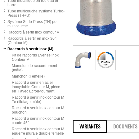
Tube métallique en rouleau et
barre
Tube multicouche système Turbo-
Press (TH+U)
Système Sudo-Press (TH) pour
multicouche
Raccord à sertir inox contour V
Raccords à sertir en inox 304
(Contour M)
Raccords à sertir inox (M)
Kit de raccords Evenes inox
Contour M
Mamelon de raccordement
(mâle)
Manchon (Femelle)
Raccord à sertir en acier
inoxydable Contour M, pièce
en T avec Écrou-tournant
Raccord à sertir inox contour M
Té (filetage mâle)
Raccord à sertir inox contour M
bouchon
Raccord à sertir inox contour M
coude 45°
VARIANTES
DOCUMENTS
Raccord à sertir inox contour M
équerre murale double femelle