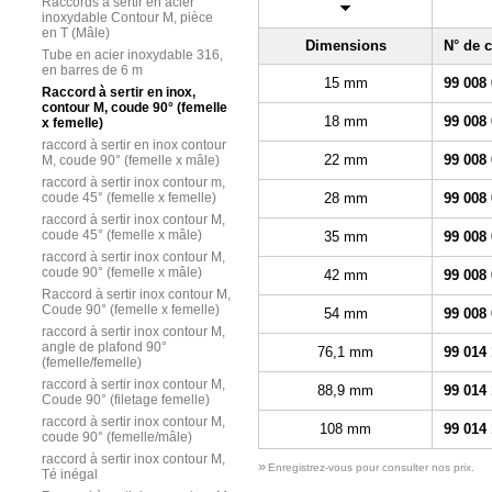
Raccords à sertir en acier
inoxydable Contour M, pièce
en T (Mâle)
Dimensions
N° de
Tube en acier inoxydable 316,
en barres de 6 m
15 mm
99 008
Raccord à sertir en inox,
contour M, coude 90° (femelle
18 mm
99 008
x femelle)
raccord à sertir en inox contour
22 mm
99 008
M, coude 90° (femelle x mâle)
raccord à sertir inox contour m,
coude 45° (femelle x femelle)
28 mm
99 008
raccord à sertir inox contour M,
coude 45° (femelle x mâle)
35 mm
99 008
raccord à sertir inox contour M,
coude 90° (femelle x mâle)
42 mm
99 008
Raccord à sertir inox contour M,
Coude 90° (femelle x femelle)
54 mm
99 008
raccord à sertir inox contour M,
angle de plafond 90°
76,1 mm
99 014
(femelle/femelle)
raccord à sertir inox contour M,
88,9 mm
99 014
Coude 90° (filetage femelle)
raccord à sertir inox contour M,
108 mm
99 014
coude 90° (femelle/mâle)
raccord à sertir inox contour M,
»
Enregistrez-vous pour consulter nos prix.
Té inégal